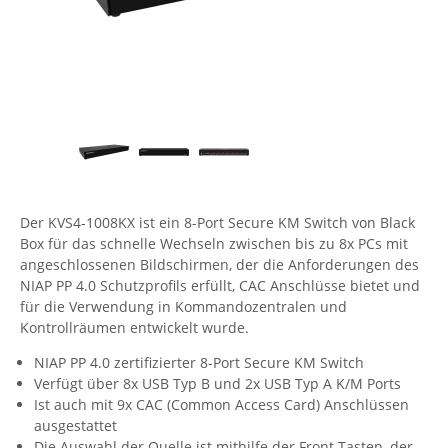
Comet System
Energiemessung
Energieverteilung
IP, WLAN & GSM Sensorik
IoT - Internet of Things
CompleTech
IPC, Industrielle Netzwerktechnik & WLAN
Contemporary Controls
Datenlogger
Remote I/O
Industrielle Netzwerktechnik / Kommunikation
Industrielle Computer
Sonstige
Digi
Eaton
Wi-Fi - WLAN - Wireless
Serverräume
RMA / Rücksendung / Support
Elsys
IT Netzwerktechnik / Kommunikation
Enginko - mcf88
Der KVS4-1008KX ist ein 8-Port Secure KM Switch von Black
Box für das schnelle Wechseln zwischen bis zu 8x PCs mit
Fokus Technologies
angeschlossenen Bildschirmen, der die Anforderungen des
Gefen
NIAP PP 4.0 Schutzprofils erfüllt, CAC Anschlüsse bietet und
für die Verwendung in Kommandozentralen und
Gude
Kontrollräumen entwickelt wurde.
Guntermann & Drunck
NIAP PP 4.0 zertifizierter 8-Port Secure KM Switch
High Sec Labs
Verfügt über 8x USB Typ B und 2x USB Typ A K/M Ports
Ist auch mit 9x CAC (Common Access Card) Anschlüssen
HW group
ausgestattet
Icron
Die Auswahl der Quelle ist mithilfe der Front Tasten, der