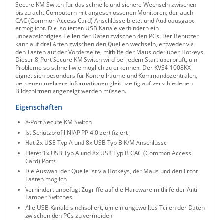
Secure KM Switch für das schnelle und sichere Wechseln zwischen
Raritan
bis zu acht Computern mit angeschlossenen Monitoren, der auch
CAC (Common Access Card) Anschlüsse bietet und Audioausgabe
Riello UPS
ermöglicht. Die isolierten USB Kanäle verhindern ein
unbeabsichtigtes Teilen der Daten zwischen den PCs. Der Benutzer
Server Technology
kann auf drei Arten zwischen den Quellen wechseln, entweder via
den Tasten auf der Vorderseite, mithilfe der Maus oder über Hotkeys.
Siretta
Dieser 8-Port Secure KM Switch wird bei jedem Start überprüft, um
Probleme so schnell wie möglich zu erkennen. Der KVS4-1008KX
SIRIO Antenne
eignet sich besonders für Kontrollräume und Kommandozentralen,
bei denen mehrere Informationen gleichzeitig auf verschiedenen
Sunbird
Bildschirmen angezeigt werden müssen.
Tactical Software
Eigenschaften
TEKTELIC
8-Port Secure KM Switch
Ist Schutzprofil NIAP PP 4.0 zertifiziert
Teltonika
Hat 2x USB Typ A und 8x USB Typ B K/M Anschlüsse
Unwired Networks
Bietet 1x USB Typ A und 8x USB Typ B CAC (Common Access
Card) Ports
Vision
Die Auswahl der Quelle ist via Hotkeys, der Maus und den Front
Tasten möglich
WATTECO
Verhindert unbefugt Zugriffe auf die Hardware mithilfe der Anti-
Tamper Switches
Westermo
Alle USB Kanäle sind isoliert, um ein ungewolltes Teilen der Daten
Yuasa
zwischen den PCs zu vermeiden