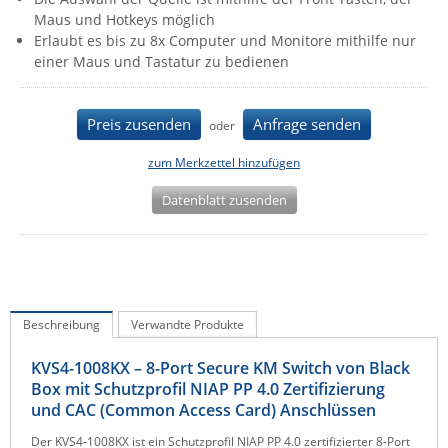
Maus und Hotkeys möglich
IEC Lock
Erlaubt es bis zu 8x Computer und Monitore mithilfe nur
Ihse
einer Maus und Tastatur zu bedienen
Kerlink
Kramer Electronics
Preis zusenden
Anfrage senden
oder
KVM TEC
zum Merkzettel hinzufügen
Legrand
Datenblatt zusenden
LigoWave
Milesight
Moxa
Netio
Beschreibung
Verwandte Produkte
Panorama Antennas
KVS4-1008KX – 8-Port Secure KM Switch von Black
PatchSee
Box mit Schutzprofil NIAP PP 4.0 Zertifizierung
Power Kingdom
und CAC (Common Access Card) Anschlüssen
Poynting
Der KVS4-1008KX ist ein Schutzprofil NIAP PP 4.0 zertifizierter 8-Port