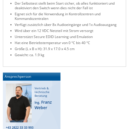
Der Selbsttest stellt beim Start sicher, ob alles funktioniert und
ZPE Systems
deaktiviert den Switch wenn dies nicht der Fall ist
Eignet sich für die Verwendung in Kontrollzentren und
Kommandozentralen
Verfügt zusätzlich über 8x Audioeingänge und 1x Audioausgang
News zu unseren Herstellern
Wird über ein 12 VDC Netzteil mit Strom versorgt
Unterstützt Secure EDID Learning und Emulation
Hat eine Betriebstemperatur von 0 °C bis 40 °C
Größe (L x B x H): 31.9 x 17.0 x 4.5 cm
Gewicht: ca. 1.9 kg
Ansprechperson
Vertrieb &
technische
Beratung
Franz
Ing.
Weber
+43 2822 33 33 993