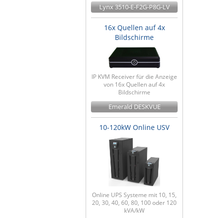
Lynx 3510-E-F2G-P8G-LV
16x Quellen auf 4x
Bildschirme
IP KVM Receiver für die Anzeige
von 16x Quellen auf 4x
Bildschirme
Emerald DESKVUE
10-120kW Online USV
Online UPS Systeme mit 10, 15,
20, 30, 40, 60, 80, 100 oder 120
kVA/kW