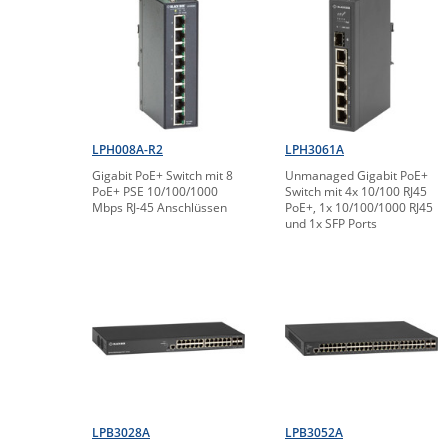
LPH008A-R2
LPH3061A
​Gigabit PoE+ Switch mit 8
Unmanaged Gigabit PoE+
PoE+ PSE 10/100/1000
Switch mit 4x 10/100 RJ45
Mbps RJ-45 Anschlüssen
PoE+, 1x 10/100/1000 RJ45
und 1x SFP Ports
LPB3028A
LPB3052A