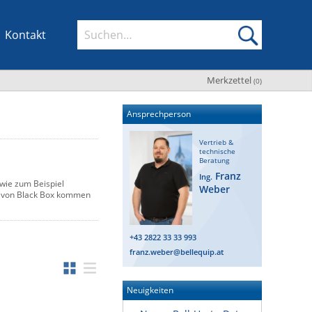
Kontakt
Merkzettel
(
0
)
Ansprechperson
Vertrieb &
technische
Beratung
Franz
Ing.
 wie zum Beispiel
Weber
es von Black Box kommen
+43 2822 33 33 993
franz.weber@bellequip.at
Neuigkeiten