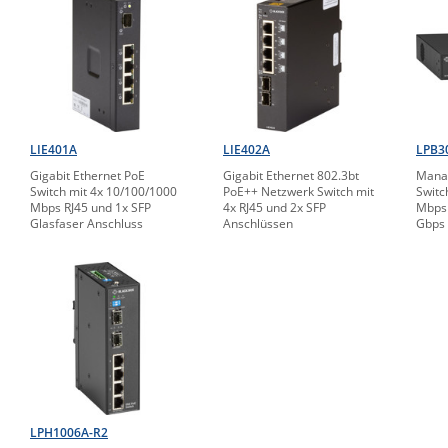
LIE401A
LIE402A
LPB3
Gigabit Ethernet PoE
Gigabit Ethernet 802.3bt
Manag
Switch mit 4x 10/100/1000
PoE++ Netzwerk Switch mit
Switc
Mbps RJ45 und 1x SFP
4x RJ45 und 2x SFP
Mbps 
Glasfaser Anschluss
Anschlüssen
Gbps 
LPH1006A-R2