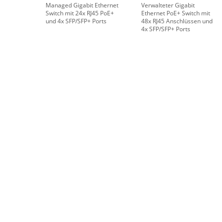
Managed Gigabit Ethernet
Verwalteter Gigabit
Switch mit 24x RJ45 PoE+
Ethernet PoE+ Switch mit
und 4x SFP/SFP+ Ports
48x RJ45 Anschlüssen und
4x SFP/SFP+ Ports