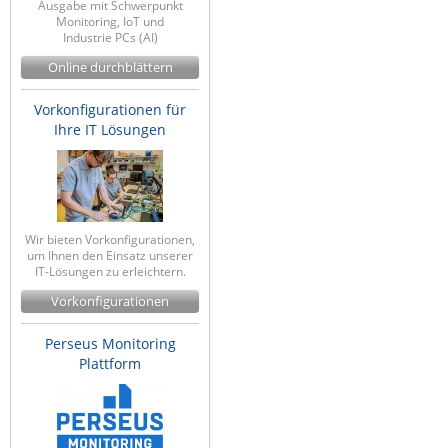
Ausgabe mit Schwerpunkt
Raritan
Monitoring, IoT und
Industrie PCs (AI)
Riello UPS
Online durchblättern
Server Technology
Vorkonfigurationen für
Siretta
Ihre IT Lösungen
SIRIO Antenne
Sunbird
Tactical Software
Wir bieten Vorkonfigurationen,
TEKTELIC
um Ihnen den Einsatz unserer
IT-Lösungen zu erleichtern.
Teltonika
Vorkonfigurationen
Unwired Networks
Vision
Perseus Monitoring
Plattform
WATTECO
Westermo
Yuasa