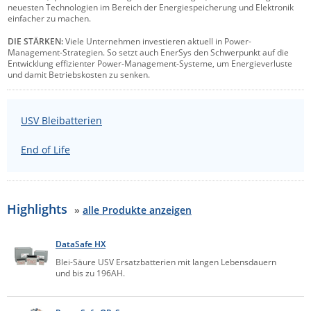
neuesten Technologien im Bereich der Energiespeicherung und Elektronik
Comet System
einfacher zu machen.
Energiemessung
Energieverteilung
IP, WLAN & GSM Sensorik
IoT - Internet of Things
CompleTech
IPC, Industrielle Netzwerktechnik & WLAN
DIE STÄRKEN:
Viele Unternehmen investieren aktuell in Power-
Management-Strategien. So setzt auch EnerSys den Schwerpunkt auf die
Contemporary Controls
Datenlogger
Remote I/O
Entwicklung effizienter Power-Management-Systeme, um Energieverluste
Industrielle Netzwerktechnik / Kommunikation
Industrielle Computer
und damit Betriebskosten zu senken.
Sonstige
Digi
Eaton
Wi-Fi - WLAN - Wireless
Serverräume
RMA / Rücksendung / Support
USV Bleibatterien
Elsys
IT Netzwerktechnik / Kommunikation
Enginko - mcf88
End of Life
Fokus Technologies
Gefen
Highlights
»
alle Produkte anzeigen
Gude
Guntermann & Drunck
DataSafe HX
High Sec Labs
Blei-Säure USV Ersatzbatterien mit langen Lebensdauern
und bis zu 196AH.
HW group
Icron