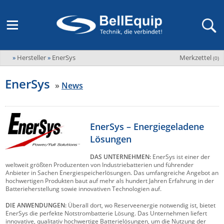
»
Hersteller
»
EnerSys
Merkzettel
Adder
(
0
)
M2M Router, Antennen, VPN & SIM
Übersicht
LAGERABVERKAUF Stromverteilung und -messung
Unternehmen
ADEL system
EnerSys
»
News
Fernwartung via Mobilfunk (M2M)
Advantech
Wissen
Ansprechpersonen
Advantech-Conel
SD-WAN & Bonding
Neue Produkte
Veranstaltungen
AKCP / AKCess Pro
EnerSys – Energiegeladene
Antennen
Lösungen
Amit
Veranstaltungen
Jobs & Karriere
Aten
DAS UNTERNEHMEN:
EnerSys ist einer der
KVM & Audio/Video Signalverteilung
weltweit größten Produzenten von Industriebatterien und führender
Bachmann
Bell-Up-to-Date Magazine
News
Anbieter in Sachen Energiespeicherlösungen. Das umfangreiche Angebot an
hochwertigen Produkten baut auf mehr als hundert Jahren Erfahrung in der
KVM
Audio/Video
Black Box
Batterieherstellung sowie innovativen Technologien auf.
USV, Energieverteilung & -messung
Aktueller Newsletter
Bondix
DIE ANWENDUNGEN:
Überall dort, wo Reserveenergie notwendig ist, bietet
Kabel und Verkabelung
Digital Signage
EnerSys die perfekte Notstrombatterie Lösung. Das Unternehmen liefert
USV / UPS
Industrielle Stromversorgung
Cambium Networks
IoT, Umgebungsmonitoring & Sensorik
innovative, qualitativ hochwertige Batterielösungen, um die Nutzung der