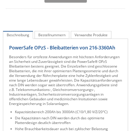
IEC Lock
Ihse
Kerlink
Kramer Electronics
Beschreibung
Bestellnummern
Verwandte Produkte
KVM TEC
PowerSafe OPzS - Bleibatterien von 216-3360Ah
Legrand
Besonders für ortsfeste Anwendungen mit höchsten Anforderungen
an Sicherheit und Zuverlässigkeit sind die PowerSafe® OPzS
LigoWave
Bleibatterien bestens geeignet. Die Einzelzellen sind geschlossene
Bleibatterien, die mit ihrer optimierten Plattengeometrie und durch
Milesight
die Verwendung der Röhrchenplatte eine hohe Zyklenfestigkeit und
eine lange Lebensdauer gewährleisten. Die Kapazitätsanforderungen
Moxa
nach DIN werden sogar weit übertroffen. Anwendungsgebiete sind
z.B. Telekommunikations-, Gleichstromversorgungs-,
Netio
Industrieanlagen, Sicherheitsstromversorgungsanlagen in
öffentlichen Gebäuden und medizinischen Insitutionen sowie
Panorama Antennas
Energiespeicherung in Solaranlagen.
PatchSee
Kapazitätsbereich 200Ah bis 3000Ah (C10/1,80 V/Z/20°C)
Die Kapazitäten nach DIN werden durch das optimierte
Power Kingdom
Plattendesign deutlich übertroffen
Poynting
Hohe Brauchbarkeitsdauer auch bei zyklischer Belastung