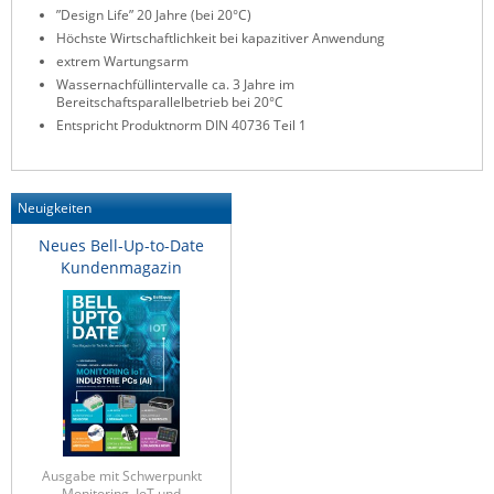
”Design Life” 20 Jahre (bei 20°C)
Raritan
Höchste Wirtschaftlichkeit bei kapazitiver Anwendung
Riello UPS
extrem Wartungsarm
Wassernachfüllintervalle ca. 3 Jahre im
Server Technology
Bereitschaftsparallelbetrieb bei 20°C
Entspricht Produktnorm DIN 40736 Teil 1
Siretta
SIRIO Antenne
Sunbird
Neuigkeiten
Tactical Software
Neues Bell-Up-to-Date
Kundenmagazin
TEKTELIC
Teltonika
Unwired Networks
Vision
WATTECO
Westermo
Ausgabe mit Schwerpunkt
Yuasa
Monitoring, IoT und