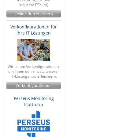
Industrie PCs (AI)
ZPE Systems
Online durchblättern
Vorkonfigurationen für
News zu unseren Herstellern
Ihre IT Lösungen
Wir bieten Vorkonfigurationen,
um Ihnen den Einsatz unserer
IT-Lösungen zu erleichtern.
Vorkonfigurationen
Perseus Monitoring
Plattform