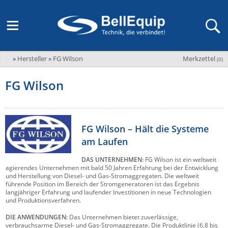
»
Hersteller
»
FG Wilson
Merkzettel
Adder
(
0
)
M2M Router, Antennen, VPN & SIM
Übersicht
LAGERABVERKAUF Stromverteilung und -messung
Unternehmen
ADEL system
FG Wilson
Fernwartung via Mobilfunk (M2M)
Advantech
Wissen
Ansprechpersonen
Advantech-Conel
SD-WAN & Bonding
Neue Produkte
Veranstaltungen
AKCP / AKCess Pro
FG Wilson – Hält die Systeme
Antennen
am Laufen
Amit
Veranstaltungen
Jobs & Karriere
Aten
DAS UNTERNEHMEN:
FG Wilson ist ein weltweit
KVM & Audio/Video Signalverteilung
agierendes Unternehmen mit bald 50 Jahren Erfahrung bei der Entwicklung
Bachmann
Bell-Up-to-Date Magazine
News
und Herstellung von Diesel- und Gas-Stromaggregaten. Die weltweit
führende Position im Bereich der Stromgeneratoren ist das Ergebnis
KVM
Audio/Video
Black Box
langjähriger Erfahrung und laufender Investitionen in neue Technologien
USV, Energieverteilung & -messung
und Produktionsverfahren.
Aktueller Newsletter
Bondix
Kabel und Verkabelung
Digital Signage
DIE ANWENDUNGEN:
Das Unternehmen bietet zuverlässige,
USV / UPS
Industrielle Stromversorgung
Cambium Networks
IoT, Umgebungsmonitoring & Sensorik
verbrauchsarme Diesel- und Gas-Stromaggregate. Die Produktlinie (6,8 bis