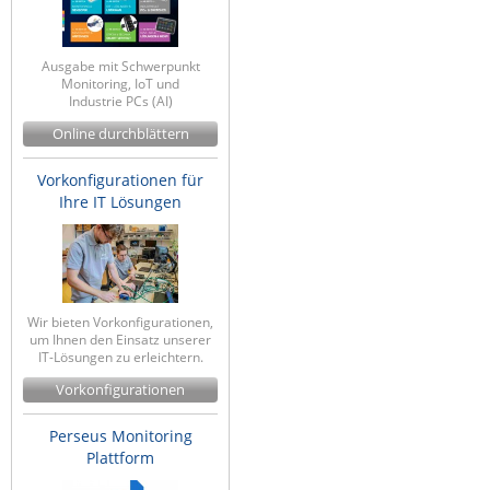
Raritan
Riello UPS
Ausgabe mit Schwerpunkt
Monitoring, IoT und
Server Technology
Industrie PCs (AI)
Siretta
Online durchblättern
SIRIO Antenne
Vorkonfigurationen für
Sunbird
Ihre IT Lösungen
Tactical Software
TEKTELIC
Teltonika
Wir bieten Vorkonfigurationen,
Unwired Networks
um Ihnen den Einsatz unserer
IT-Lösungen zu erleichtern.
Vision
Vorkonfigurationen
WATTECO
Perseus Monitoring
Westermo
Plattform
Yuasa