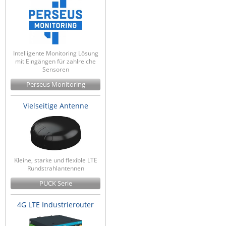
ZPE Systems
News zu unseren Herstellern
Intelligente Monitoring Lösung
mit Eingängen für zahlreiche
Sensoren
Perseus Monitoring
Vielseitige Antenne
Kleine, starke und flexible LTE
Rundstrahlantennen
PUCK Serie
4G LTE Industrierouter