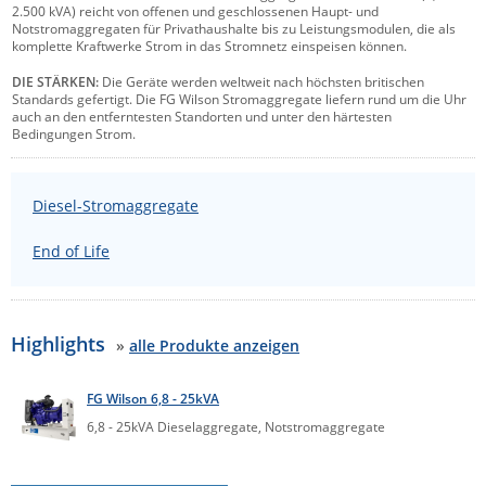
2.500 kVA) reicht von offenen und geschlossenen Haupt- und
Comet System
Notstromaggregaten für Privathaushalte bis zu Leistungsmodulen, die als
Energiemessung
Energieverteilung
komplette Kraftwerke Strom in das Stromnetz einspeisen können.
IP, WLAN & GSM Sensorik
IoT - Internet of Things
CompleTech
IPC, Industrielle Netzwerktechnik & WLAN
DIE STÄRKEN:
Die Geräte werden weltweit nach höchsten britischen
Contemporary Controls
Datenlogger
Remote I/O
Standards gefertigt. Die FG Wilson Stromaggregate liefern rund um die Uhr
Industrielle Netzwerktechnik / Kommunikation
Industrielle Computer
auch an den entferntesten Standorten und unter den härtesten
Sonstige
Digi
Bedingungen Strom.
Eaton
Wi-Fi - WLAN - Wireless
Serverräume
RMA / Rücksendung / Support
Elsys
Diesel-Stromaggregate
IT Netzwerktechnik / Kommunikation
Enginko - mcf88
End of Life
Fokus Technologies
Gefen
Gude
Highlights
»
alle Produkte anzeigen
Guntermann & Drunck
FG Wilson 6,8 - 25kVA
High Sec Labs
6,8 - 25kVA Dieselaggregate, Notstromaggregate
HW group
Icron