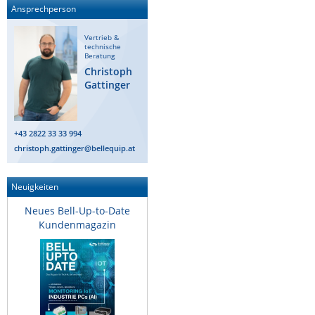
Ansprechperson
IEC Lock
Ihse
Vertrieb &
technische
Beratung
Kerlink
Christoph
Kramer Electronics
Gattinger
KVM TEC
Legrand
+43 2822 33 33 994
christoph.gattinger@bellequip.at
LigoWave
Milesight
Neuigkeiten
Moxa
Neues Bell-Up-to-Date
Netio
Kundenmagazin
Panorama Antennas
PatchSee
Power Kingdom
Poynting