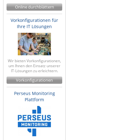
IEC Lock
Online durchblättern
Ihse
Vorkonfigurationen für
Ihre IT Lösungen
Kerlink
Kramer Electronics
KVM TEC
Legrand
Wir bieten Vorkonfigurationen,
um Ihnen den Einsatz unserer
LigoWave
IT-Lösungen zu erleichtern.
Milesight
Vorkonfigurationen
Moxa
Perseus Monitoring
Netio
Plattform
Panorama Antennas
PatchSee
Power Kingdom
Poynting