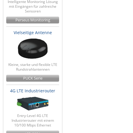
Intelligente Monitoring Lösung
Raritan
mit Eingängen für zahlreiche
Sensoren
Riello UPS
Perseus Monitoring
Server Technology
Vielseitige Antenne
Siretta
SIRIO Antenne
Sunbird
Tactical Software
Kleine, starke und flexible LTE
Rundstrahlantennen
TEKTELIC
PUCK Serie
Teltonika
4G LTE Industrierouter
Unwired Networks
Vision
WATTECO
Entry-Level 4G LTE
Industrierouter mit einem
Westermo
10/100 Mbps Ethernet
Yuasa