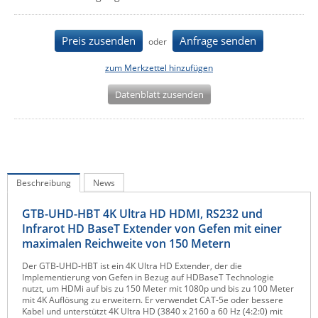
IEC Lock
Ihse
Preis zusenden
Anfrage senden
oder
Kerlink
zum Merkzettel hinzufügen
Kramer Electronics
Datenblatt zusenden
KVM TEC
Legrand
LigoWave
Milesight
Beschreibung
News
Moxa
GTB-UHD-HBT 4K Ultra HD HDMI, RS232 und
Netio
Infrarot HD BaseT Extender von Gefen mit einer
maximalen Reichweite von 150 Metern
Panorama Antennas
PatchSee
Der GTB-UHD-HBT ist ein 4K Ultra HD Extender, der die
Implementierung von Gefen in Bezug auf HDBaseT Technologie
Power Kingdom
nutzt, um HDMi auf bis zu 150 Meter mit 1080p und bis zu 100 Meter
mit 4K Auflösung zu erweitern. Er verwendet CAT-5e oder bessere
Poynting
Kabel und unterstützt 4K Ultra HD (3840 x 2160 a 60 Hz (4:2:0) mit