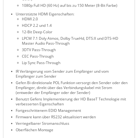
1080p Full HD (60 Hz) auf bis zu 150 Meter (8-Bit Farbe)
ZPE Systems
Unterstützte HDMI Eigenschaften:
HDMI 2.0
HDCP 2.2 und 1.4
News zu unseren Herstellern
12-Bit Deep Color
LPCM 7.1 Doly Atmos, Dolby TrueHd, DTS:X und DTS-HD
Master Audio Pass-Through
3DTV Pass-Through
CEC Pass-Through
Lip Sync Pass-Through
IR Verlängerung vom Sender zum Empfänger und vom
Empfänger zum Sender
Gefen Bi-direktionale POL Funktion versorgt den Sender oder den
Empfänger, direkt über das Verbindungskabel mit Strom
(entweder der Empfänger oder der Sender)
Benutzt Gefens Implementierung der HD BaseT Technologie mit
verbesserten Eigenschaften
Fortgeschrittenem EDID Management
Firmware kann über RS232 aktualisiert werden
Verriegelbarer Stromanschluss
Oberflächen Montage