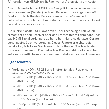
7.1 Kanälen von HBR (High Bit Rate) verlustfreien digitalem Audio.
Raritan
Dieser Extender bietet RS232 und 2-weg IR Erweiterungen zwischen
dem Transmitter (Sender) und dem Receiver (Empfänger), um AV
Riello UPS
Quellen in der Nähe des Receivers steuern zu können und
automatische Befehle zu dem Bildschirm oder einem anderen Gerät
Server Technology
nahe des Receivers zu senden.
Siretta
Die Bi-direktionale POL (Power over Line) Technologie von Gefen
ermöglicht es den Receiver oder den Transmitter mit dem Kabel, das
SIRIO Antenne
das HDMI Signal verlängert, zu betreiben. Nur eine der zwei Geräte
benötigt eine Stromversorgung. Dieses Feature erleichtert die
Sunbird
Installation, falls keine Steckdose in der Nähe der Quelle oder dem
Display vorhanden ist. Das kleine Low Profile Gehäuse kann sicher
Tactical Software
auf einer Oberfläche montiert werden und einfach versteckt werden.
TEKTELIC
Eigenschaften
Teltonika
Verlängert HDMI, RS-232 und Bi-direktionales IR über nur ein
einziges CAT- 5e/CAT-6A Kabel:
Unwired Networks
4K Ultra HD (3840 x 2160 a 60 Hz, 4:2:0) auf bis zu 100 Meter
(8-Bit Farbe)
Vision
4K Ultra HD (3840 x 2160 a 30 Hz, 4:4:4) auf bis zu 100 Meter
(8-Bit Farbe)
WATTECO
4K Cinema (DCI) (4096 x 2160 a 24 oder 30 Hz, 4:4:4) auf bis
Westermo
zu 100 Meter (8-Bit Farbe)
1080p Full HD (60 Hz) auf bis zu 100 Meter (bis zu 12 Deep
Yuasa
Color)