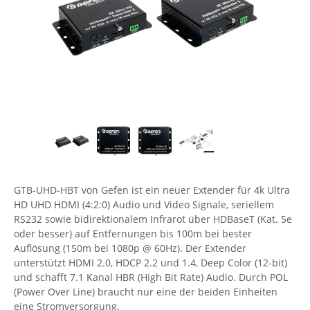
Comet System
Energiemessung
Energieverteilung
IP, WLAN & GSM Sensorik
IoT - Internet of Things
CompleTech
IPC, Industrielle Netzwerktechnik & WLAN
Contemporary Controls
Datenlogger
Remote I/O
Industrielle Netzwerktechnik / Kommunikation
Industrielle Computer
Sonstige
Digi
Eaton
Wi-Fi - WLAN - Wireless
Serverräume
RMA / Rücksendung / Support
Elsys
IT Netzwerktechnik / Kommunikation
Enginko - mcf88
Fokus Technologies
GTB-UHD-HBT von Gefen ist ein neuer Extender für 4k Ultra
Gefen
HD UHD HDMI (4:2:0) Audio und Video Signale, seriellem
Gude
RS232 sowie bidirektionalem Infrarot über HDBaseT (Kat. 5e
oder besser) auf Entfernungen bis 100m bei bester
Guntermann & Drunck
Auflösung (150m bei 1080p @ 60Hz). Der Extender
High Sec Labs
unterstützt HDMI 2.0, HDCP 2.2 und 1.4, Deep Color (12-bit)
und schafft 7.1 Kanal HBR (High Bit Rate) Audio. Durch POL
HW group
(Power Over Line) braucht nur eine der beiden Einheiten
Icron
eine Stromversorgung.