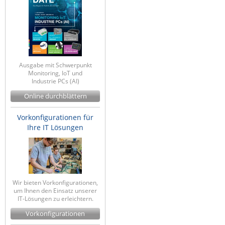
IEC Lock
Ihse
Kerlink
Kramer Electronics
Ausgabe mit Schwerpunkt
Monitoring, IoT und
KVM TEC
Industrie PCs (AI)
Legrand
Online durchblättern
LigoWave
Vorkonfigurationen für
Milesight
Ihre IT Lösungen
Moxa
Netio
Panorama Antennas
Wir bieten Vorkonfigurationen,
PatchSee
um Ihnen den Einsatz unserer
IT-Lösungen zu erleichtern.
Power Kingdom
Vorkonfigurationen
Poynting