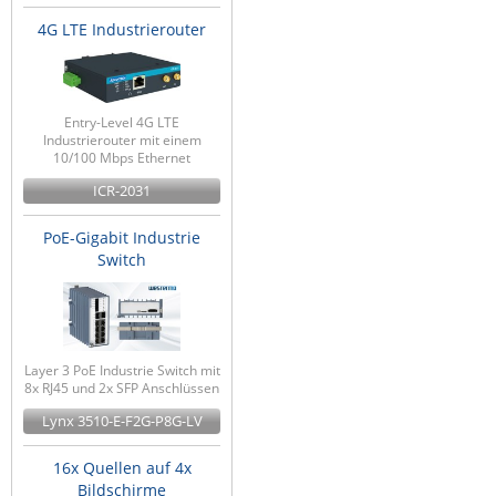
ZPE Systems
4G LTE Industrierouter
News zu unseren Herstellern
Entry-Level 4G LTE
Industrierouter mit einem
10/100 Mbps Ethernet
ICR-2031
PoE-Gigabit Industrie
Switch
Layer 3 PoE Industrie Switch mit
8x RJ45 und 2x SFP Anschlüssen
Lynx 3510-E-F2G-P8G-LV
16x Quellen auf 4x
Bildschirme