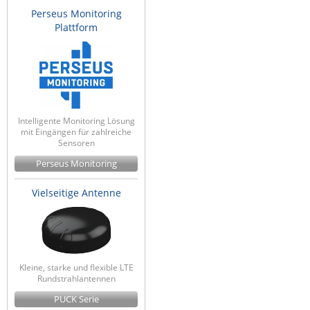
Perseus Monitoring
Raritan
Plattform
Riello UPS
Server Technology
Siretta
SIRIO Antenne
Intelligente Monitoring Lösung
Sunbird
mit Eingängen für zahlreiche
Sensoren
Tactical Software
Perseus Monitoring
TEKTELIC
Teltonika
Vielseitige Antenne
Unwired Networks
Vision
WATTECO
Kleine, starke und flexible LTE
Rundstrahlantennen
Westermo
PUCK Serie
Yuasa