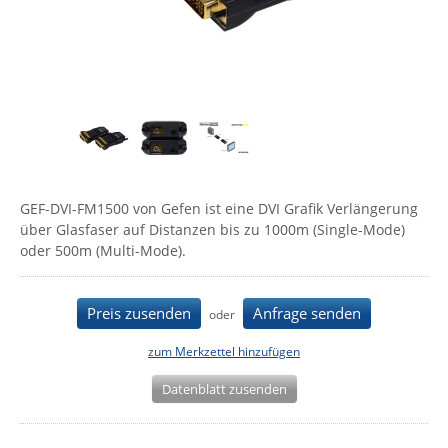
Comet System
Energiemessung
Energieverteilung
IP, WLAN & GSM Sensorik
IoT - Internet of Things
CompleTech
IPC, Industrielle Netzwerktechnik & WLAN
Contemporary Controls
Datenlogger
Remote I/O
Industrielle Netzwerktechnik / Kommunikation
Industrielle Computer
Sonstige
Digi
Eaton
Wi-Fi - WLAN - Wireless
Serverräume
RMA / Rücksendung / Support
Elsys
IT Netzwerktechnik / Kommunikation
GEF-DVI-FM1500 von Gefen ist eine DVI Grafik Verlängerung
Enginko - mcf88
über Glasfaser auf Distanzen bis zu 1000m (Single-Mode)
Fokus Technologies
oder 500m (Multi-Mode).
Gefen
Gude
Preis zusenden
Anfrage senden
oder
Guntermann & Drunck
zum Merkzettel hinzufügen
High Sec Labs
Datenblatt zusenden
HW group
Icron