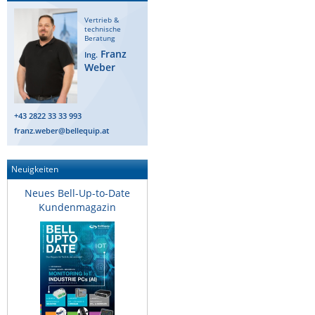
ZPE Systems
Vertrieb &
technische
Beratung
Franz
Ing.
Weber
News zu unseren Herstellern
+43 2822 33 33 993
franz.weber@bellequip.at
Neuigkeiten
Neues Bell-Up-to-Date
Kundenmagazin