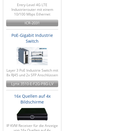
Entry-Level 4G LTE
Industrierouter mit einem
10/100 Mbps Ethernet
ICR-2031
PoE-Gigabit Industrie
Switch
Layer 3 PoE Industrie Switch mit
8x RJ45 und 2x SFP Anschlüssen
Lynx 3510-E-F2G-P8G-LV
16x Quellen auf 4x
Bildschirme
IP KVM Receiver für die Anzeige
von 16x Quellen auf 4x