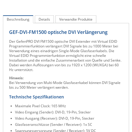
IEC Lock
Ihse
Beschreibung
Details
Verwandte Produkte
Kerlink
GEF-DVI-FM1500 optische DVI Verlängerung
Kramer Electronics
Der GefenPRO DVI FM1500 optische DVI Extender mit Virtual EDID
KVM TEC
Programmierfunktion verlängert DVI Signale bis zu 1000 Meter bei
Verwendung eines einadrigen Single-Mode Glasfaserkabels. Die
Legrand
Virtual EDID Programmierfunktion ermöglicht eine schnelle
Installation und die einfache Zusammenarbeit von Quelle und Senke.
LigoWave
Dabei werden Auflösungen von bis zu 1920 x 1200 (WUXGA) bei 60
Hz unterstützt.
Milesight
Hinweis:
Moxa
Bei Verwendung von Multi-Mode Glasfaserkabel können DVI Signale
bis zu 500 Meter verlängert werden.
Netio
Technische Spezifikationen
Panorama Antennas
Maximale Pixel Clock: 165 MHz
PatchSee
Video Eingang (Sender): DVI-D, 19-Pin, Stecker
Video Ausgang (Receiver): DVI-D, 19-Pin, Stecker
Power Kingdom
Glasfaseranschlüsse (Sender / Receiver): 1x SC
Poynting
Spannungsversorgung (Sender / Receiver): 5V DC