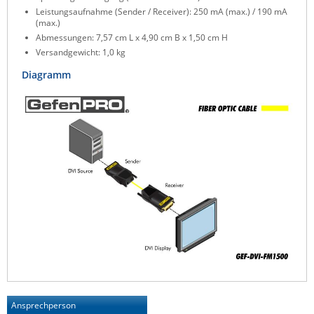
Leistungsaufnahme (Sender / Receiver): 250 mA (max.) / 190 mA
Raritan
(max.)
Riello UPS
Abmessungen: 7,57 cm L x 4,90 cm B x 1,50 cm H
Versandgewicht: 1,0 kg
Server Technology
Diagramm
Siretta
SIRIO Antenne
Sunbird
Tactical Software
TEKTELIC
Teltonika
Unwired Networks
Vision
WATTECO
Westermo
Ansprechperson
Yuasa