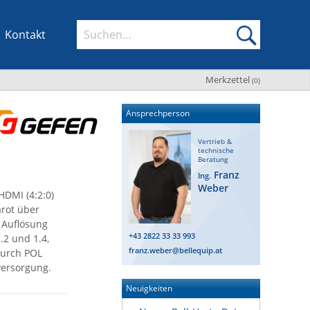
Kontakt
Merkzettel
(
0
)
Ansprechperson
Vertrieb &
technische
Beratung
Franz
Ing.
Weber
HDMI (4:2:0)
arot über
 Auflösung
+43 2822 33 33 993
.2 und 1.4,
franz.weber@bellequip.at
 Durch POL
versorgung.
Neuigkeiten