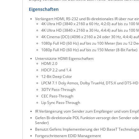
Eigenschaften
Verlängert HDMI, RS-232 und Bi-direktionales IR über nur ei
4K Ultra HD (3840 x 2160 a 60 Hz, 4:2:0) auf bis zu 100 M
4K Ultra HD (3840 x 2160 a 30 Hz, 4:4:4) auf bis zu 100 M
4K Cinema (DCI) (4096 x 2160 a 24 oder 30 Hz, 4:4:4) auf
1080p Full HD (60 Hz) auf bis zu 100 Meter (bis zu 12 De
1080p Full HD (60 Hz) auf bis zu 150 Meter (8-Bit Farbe)
Unterstützte HDMI Eigenschaften:
HDMI 2.0
HDCP 2.2 und 1.4
12-Bit Deep Color
LPCM 7.1 Doly Atmos, Dolby TrueHd, DTS:X und DTS-HD
3DTV Pass-Through
CEC Pass-Through
Lip Sync Pass-Through
IR Verlängerung vom Sender zum Empfänger und vom Emp
Gefen Bi-direktionale POL Funktion versorgt den Sender od
Sender)
Benutzt Gefens Implementierung der HD BaseT Technologie
Fortgeschrittenem EDID Management