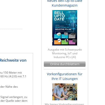
Neues Bell-Up-to-Date
Kundenmagazin
Ausgabe mit Schwerpunkt
Monitoring, IoT und
Industrie PCs (AI)
Reichweite von
Online durchblättern
zu 150 Meter mit
Vorkonfigurationen für
0 Hz (4:2:0) mit 7.1
Ihre IT Lösungen
 der Nähe des
Signal verlängert, zu
e der Quelle oder dem
Wir bieten Vorkonfigurationen,