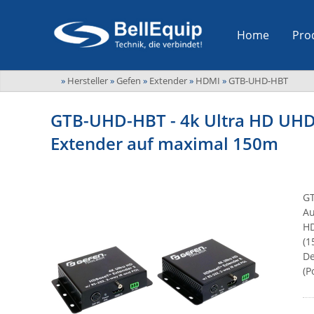
Home
Pro
»
Hersteller
»
Gefen
»
Extender
»
HDMI
»
GTB-UHD-HBT
GTB-UHD-HBT - 4k Ultra HD UHD
Extender auf maximal 150m
GT
Au
HD
(1
De
(P