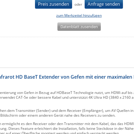
Preis zusenden
Anfrage senden
oder
zum Merkzettel hinzufügen
Datenblatt zusenden
rarot HD BaseT Extender von Gefen mit einer maximalen 
entierung von Gefen in Bezug auf HDBaseT Technologie nutzt, um HDMi auf bis 
erwendet CAT-5e oder bessere Kabel und unterstützt 4K Ultra HD (3840 x 2160 a 6
chen dem Transmitter (Sender) und dem Receiver (Empfänger), um AV Quellen in
 Bildschirm oder einem anderen Gerät nahe des Receivers zu senden.
n ermöglicht es den Receiver oder den Transmitter mit dem Kabel, das das HDMI 
ng. Dieses Feature erleichtert die Installation, falls keine Steckdose in der Näh
her auf einer Oberfläche montiert werden und einfach versteckt werden.