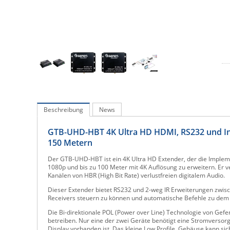
Beschreibung
News
GTB-UHD-HBT 4K Ultra HD HDMI, RS232 und Inf
150 Metern
Der GTB-UHD-HBT ist ein 4K Ultra HD Extender, der die Implem
1080p und bis zu 100 Meter mit 4K Auflösung zu erweitern. Er v
Kanälen von HBR (High Bit Rate) verlustfreien digitalem Audio.
Dieser Extender bietet RS232 und 2-weg IR Erweiterungen zwis
Receivers steuern zu können und automatische Befehle zu dem
Die Bi-direktionale POL (Power over Line) Technologie von Gefe
betreiben. Nur eine der zwei Geräte benötigt eine Stromversorgu
Display vorhanden ist. Das kleine Low Profile Gehäuse kann sic