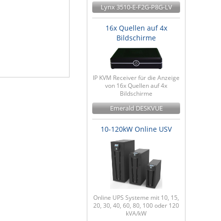
Lynx 3510-E-F2G-P8G-LV
16x Quellen auf 4x
Bildschirme
IP KVM Receiver für die Anzeige
von 16x Quellen auf 4x
Bildschirme
Emerald DESKVUE
10-120kW Online USV
Online UPS Systeme mit 10, 15,
20, 30, 40, 60, 80, 100 oder 120
kVA/kW