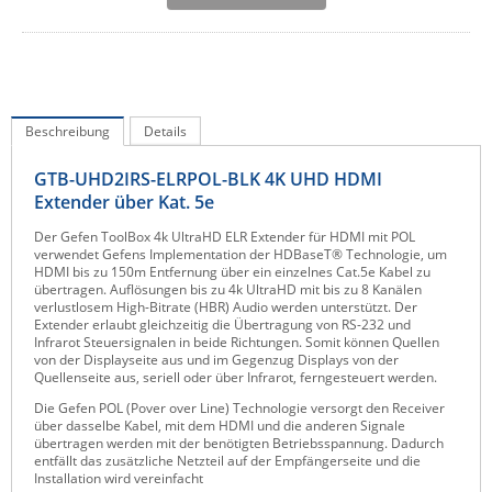
IEC Lock
Ihse
Kerlink
Kramer Electronics
Beschreibung
Details
KVM TEC
GTB-UHD2IRS-ELRPOL-BLK 4K UHD HDMI
Legrand
Extender über Kat. 5e
LigoWave
Der Gefen ToolBox 4k UltraHD ELR Extender für HDMI mit POL
verwendet Gefens Implementation der HDBaseT® Technologie, um
Milesight
HDMI bis zu 150m Entfernung über ein einzelnes Cat.5e Kabel zu
übertragen. Auflösungen bis zu 4k UltraHD mit bis zu 8 Kanälen
Moxa
verlustlosem High-Bitrate (HBR) Audio werden unterstützt. Der
Extender erlaubt gleichzeitig die Übertragung von RS-232 und
Netio
Infrarot Steuersignalen in beide Richtungen. Somit können Quellen
von der Displayseite aus und im Gegenzug Displays von der
Panorama Antennas
Quellenseite aus, seriell oder über Infrarot, ferngesteuert werden.
Die Gefen POL (Pover over Line) Technologie versorgt den Receiver
PatchSee
über dasselbe Kabel, mit dem HDMI und die anderen Signale
übertragen werden mit der benötigten Betriebsspannung. Dadurch
Power Kingdom
entfällt das zusätzliche Netzteil auf der Empfängerseite und die
Installation wird vereinfacht
Poynting