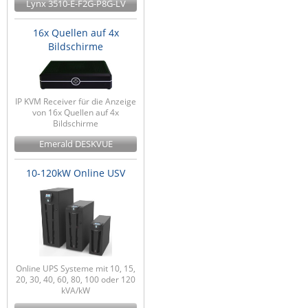
Lynx 3510-E-F2G-P8G-LV
16x Quellen auf 4x
Bildschirme
IP KVM Receiver für die Anzeige
von 16x Quellen auf 4x
Bildschirme
Emerald DESKVUE
10-120kW Online USV
Online UPS Systeme mit 10, 15,
20, 30, 40, 60, 80, 100 oder 120
kVA/kW