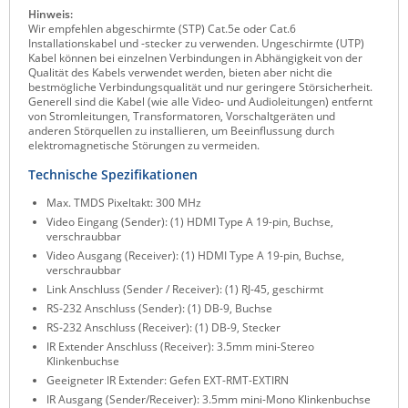
Hinweis:
Raritan
Wir empfehlen abgeschirmte (STP) Cat.5e oder Cat.6
Installationskabel und -stecker zu verwenden. Ungeschirmte (UTP)
Riello UPS
Kabel können bei einzelnen Verbindungen in Abhängigkeit von der
Qualität des Kabels verwendet werden, bieten aber nicht die
Server Technology
bestmögliche Verbindungsqualität und nur geringere Störsicherheit.
Generell sind die Kabel (wie alle Video- und Audioleitungen) entfernt
Siretta
von Stromleitungen, Transformatoren, Vorschaltgeräten und
anderen Störquellen zu installieren, um Beeinflussung durch
SIRIO Antenne
elektromagnetische Störungen zu vermeiden.
Sunbird
Technische Spezifikationen
Tactical Software
Max. TMDS Pixeltakt: 300 MHz
Video Eingang (Sender): (1) HDMI Type A 19-pin, Buchse,
TEKTELIC
verschraubbar
Teltonika
Video Ausgang (Receiver): (1) HDMI Type A 19-pin, Buchse,
verschraubbar
Unwired Networks
Link Anschluss (Sender / Receiver): (1) RJ-45, geschirmt
RS-232 Anschluss (Sender): (1) DB-9, Buchse
Vision
RS-232 Anschluss (Receiver): (1) DB-9, Stecker
WATTECO
IR Extender Anschluss (Receiver): 3.5mm mini-Stereo
Klinkenbuchse
Westermo
Geeigneter IR Extender: Gefen EXT-RMT-EXTIRN
Yuasa
IR Ausgang (Sender/Receiver): 3.5mm mini-Mono Klinkenbuchse