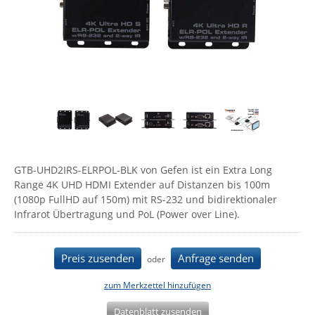
Comet System
Energiemessung
Energieverteilung
IP, WLAN & GSM Sensorik
IoT - Internet of Things
CompleTech
IPC, Industrielle Netzwerktechnik & WLAN
Contemporary Controls
Datenlogger
Remote I/O
Industrielle Netzwerktechnik / Kommunikation
Industrielle Computer
Sonstige
Digi
Eaton
Wi-Fi - WLAN - Wireless
Serverräume
RMA / Rücksendung / Support
Elsys
IT Netzwerktechnik / Kommunikation
Enginko - mcf88
GTB-UHD2IRS-ELRPOL-BLK von Gefen ist ein Extra Long
Fokus Technologies
Range 4K UHD HDMI Extender auf Distanzen bis 100m
Gefen
(1080p FullHD auf 150m) mit RS-232 und bidirektionaler
Infrarot Übertragung und PoL (Power over Line).
Gude
Guntermann & Drunck
Preis zusenden
Anfrage senden
oder
High Sec Labs
HW group
zum Merkzettel hinzufügen
Icron
Datenblatt zusenden