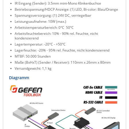
IR Eingang (Sender): 3.5mm mini-Mono Klinkenbuchse
ZPE Systems
Betriebsspannung/HDCP Anzeige: (1) LED, Bi-color: Blau/Orange
Spannungsversorgung: (1) 24V DC, verriegelbar
Leistungsaufnahme: 10W (max.)
Arbeitstemperaturbereich: 0°C  50°C
News zu unseren Herstellern
Arbeitsfeuchtebereich: 10% - 90% rel. Feuchte, nicht
kondensierend
Lagertemperatur: -20°C - +50°C
Lagerfeuchte: -20% - 95% rel. Feuchte, nicht kondensierend
MTBF: 50.000 Stunden
Maße (BxHxT) (Sender / Receiver): 110mm x 26mm x 80mm
Versandgewicht: 1,1 kg
Diagramm