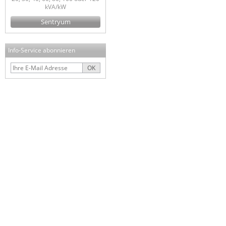
kVA/kW
Sentryum
Info-Service abonnieren
OK