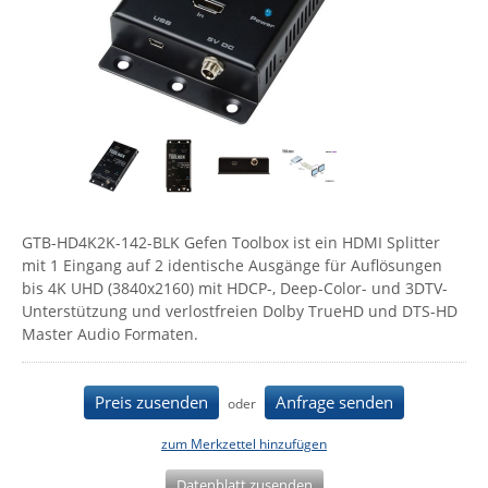
Comet System
Energiemessung
Energieverteilung
IP, WLAN & GSM Sensorik
IoT - Internet of Things
CompleTech
IPC, Industrielle Netzwerktechnik & WLAN
Contemporary Controls
Datenlogger
Remote I/O
Industrielle Netzwerktechnik / Kommunikation
Industrielle Computer
Sonstige
Digi
Eaton
Wi-Fi - WLAN - Wireless
Serverräume
RMA / Rücksendung / Support
Elsys
IT Netzwerktechnik / Kommunikation
Enginko - mcf88
GTB-HD4K2K-142-BLK Gefen Toolbox ist ein HDMI Splitter
mit 1 Eingang auf 2 identische Ausgänge für Auflösungen
Fokus Technologies
bis 4K UHD (3840x2160) mit HDCP-, Deep-Color- und 3DTV-
Gefen
Unterstützung und verlostfreien Dolby TrueHD und DTS-HD
Master Audio Formaten.
Gude
Guntermann & Drunck
Preis zusenden
Anfrage senden
oder
High Sec Labs
HW group
zum Merkzettel hinzufügen
Icron
Datenblatt zusenden