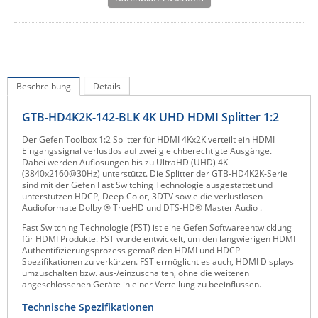
IEC Lock
Ihse
Kerlink
Kramer Electronics
Beschreibung
Details
KVM TEC
GTB-HD4K2K-142-BLK 4K UHD HDMI Splitter 1:2
Legrand
Der Gefen Toolbox 1:2 Splitter für HDMI 4Kx2K verteilt ein HDMI
Eingangssignal verlustlos auf zwei gleichberechtigte Ausgänge.
LigoWave
Dabei werden Auflösungen bis zu UltraHD (UHD) 4K
(3840x2160@30Hz) unterstützt. Die Splitter der GTB-HD4K2K-Serie
Milesight
sind mit der Gefen Fast Switching Technologie ausgestattet und
unterstützen HDCP, Deep-Color, 3DTV sowie die verlustlosen
Moxa
Audioformate Dolby ® TrueHD und DTS-HD® Master Audio .
Netio
Fast Switching Technologie (FST) ist eine Gefen Softwareentwicklung
für HDMI Produkte. FST wurde entwickelt, um den langwierigen HDMI
Panorama Antennas
Authentifizierungsprozess gemäß den HDMI und HDCP
Spezifikationen zu verkürzen. FST ermöglicht es auch, HDMI Displays
PatchSee
umzuschalten bzw. aus-/einzuschalten, ohne die weiteren
angeschlossenen Geräte in einer Verteilung zu beeinflussen.
Power Kingdom
Technische Spezifikationen
Poynting