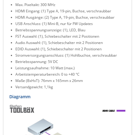
Max. Pixeltakt: 300 MHz
Raritan
HDMI Eingang: (1) Type A, 19-pin, Buchse, verschraubbar
Riello UPS
HDMI Ausgänge: (2) Type A, 19-pin, Buchse, verschraubbar
USB Anschluss: (1) Mini-B, nur für FW Updates
Server Technology
Betriebsspannungsanzeige: (1), LED, Blau
Siretta
FST Auswahl: (1), Schiebeschalter mit 2 Positionen
Audio Auswahl: (1), Schiebeschalter mit 2 Positionen
SIRIO Antenne
EDID Auswahl: (1), Schiebeschalter mit 2 Positionen
Sunbird
Stromversorgungsanschluss: (1) Hohlbuchse, verschraubbar
Betriebsspannung: 5V DC
Tactical Software
Leistungsaufnahme: 10 Watt (max.)
TEKTELIC
Arbeitstemperaturbereich: 0 to +40 °C
Maße (BxHxT): 76mm x 165mm x 26mm
Teltonika
Versandgewicht: 1,1kg
Unwired Networks
Diagramm
Vision
WATTECO
Westermo
Yuasa