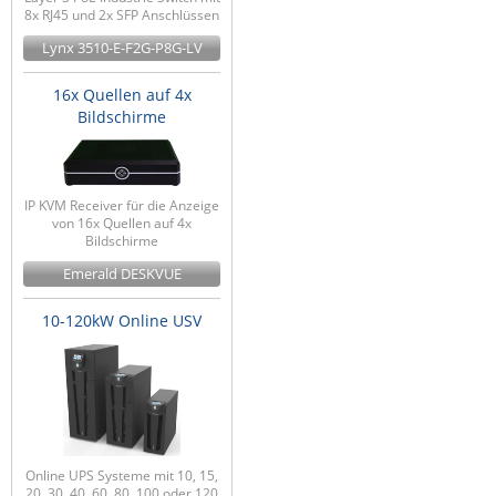
8x RJ45 und 2x SFP Anschlüssen
Lynx 3510-E-F2G-P8G-LV
16x Quellen auf 4x
Bildschirme
IP KVM Receiver für die Anzeige
von 16x Quellen auf 4x
Bildschirme
Emerald DESKVUE
10-120kW Online USV
Online UPS Systeme mit 10, 15,
20, 30, 40, 60, 80, 100 oder 120