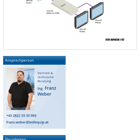
ZPE Systems
News zu unseren Herstellern
Ansprechperson
Vertrieb &
technische
Beratung
Franz
Ing.
Weber
+43 2822 33 33 993
franz.weber@bellequip.at
Neuigkeiten