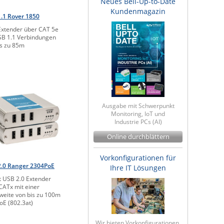
Neues Bell-Up-to-Date
Kundenmagazin
.1 Rover 1850
xtender über CAT 5e
SB 1.1 Verbindungen
is zu 85m
Ausgabe mit Schwerpunkt
Monitoring, IoT und
Industrie PCs (AI)
Online durchblättern
Vorkonfigurationen für
2.0 Ranger 2304PoE
Ihre IT Lösungen
t USB 2.0 Extender
CATx mit einer
weite von bis zu 100m
oE (802.3at)
Wir bieten Vorkonfigurationen,