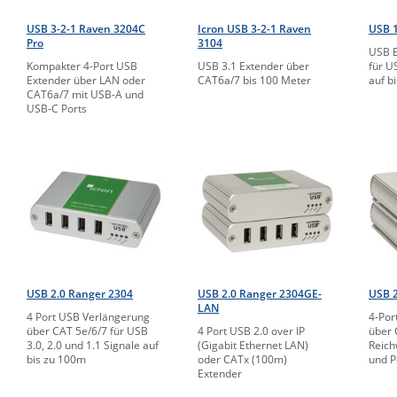
USB 3-2-1 Raven 3204C
Icron USB 3-2-1 Raven
USB 1
Pro
3104
USB E
Kompakter 4-Port USB
USB 3.1 Extender über
für U
Extender über LAN oder
CAT6a/7 bis 100 Meter
auf b
CAT6a/7 mit USB-A und
USB-C Ports
USB 2.0 Ranger 2304
USB 2.0 Ranger 2304GE-
USB 
LAN
4 Port USB Verlängerung
4-Por
über CAT 5e/6/7 für USB
4 Port USB 2.0 over IP
über 
3.0, 2.0 und 1.1 Signale auf
(Gigabit Ethernet LAN)
Reich
bis zu 100m
oder CATx (100m)
und P
Extender