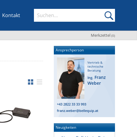
Kontakt
Merkzettel
(
0
)
Ansprechperson
Vertrieb &
technische
Beratung
Franz
Ing.
Weber
+43 2822 33 33 993
franz.weber@bellequip.at
Neuigkeiten