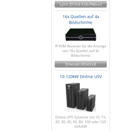
Lynx 3510-E-F2G-P8G-LV
16x Quellen auf 4x
Bildschirme
IP KVM Receiver für die Anzeige
von 16x Quellen auf 4x
Bildschirme
Emerald DESKVUE
10-120kW Online USV
Online UPS Systeme mit 10, 15,
20, 30, 40, 60, 80, 100 oder 120
kVA/kW