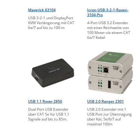
Maverick 63104
Icron-USB-3-2-1-Raven-
3104-Pro
USB 3-2-1 und DisplayPort
KVM Verlängerung mit CAT
4-Port USB 3.2 Extender
6a/7 auf bis zu 100 m
mit einer Reichweite von
100 Meter via einem CAT
6a/7 Kabel
USB 1.1 Rover 2850
USB 2.0 Ranger 2301
Dual Port USB Extender
USB 2.0 Extender mit 1
über CAT 5e für USB 1.1
USB Port zur Übertragung
Signale auf bis zu 85m.
über Kat. 5e/6/7 auf
maximal 100m