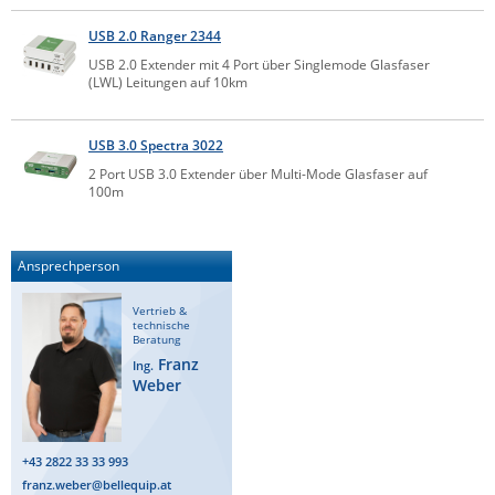
Comet System
Energiemessung
Energieverteilung
USB 2.0 Ranger 2344
IP, WLAN & GSM Sensorik
IoT - Internet of Things
CompleTech
IPC, Industrielle Netzwerktechnik & WLAN
USB 2.0 Extender mit 4 Port über Singlemode Glasfaser
(LWL) Leitungen auf 10km
Contemporary Controls
Datenlogger
Remote I/O
Industrielle Netzwerktechnik / Kommunikation
Industrielle Computer
Sonstige
Digi
USB 3.0 Spectra 3022
Eaton
Wi-Fi - WLAN - Wireless
2 Port USB 3.0 Extender über Multi-Mode Glasfaser auf
Serverräume
RMA / Rücksendung / Support
100m
Elsys
IT Netzwerktechnik / Kommunikation
Enginko - mcf88
Ansprechperson
Fokus Technologies
Gefen
Vertrieb &
technische
Beratung
Gude
Franz
Ing.
Guntermann & Drunck
Weber
High Sec Labs
HW group
+43 2822 33 33 993
Icron
franz.weber@bellequip.at