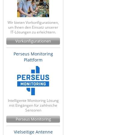
Raritan
Riello UPS
Wir bieten Vorkonfigurationen,
Server Technology
um Ihnen den Einsatz unserer
IT-Lösungen zu erleichtern.
Siretta
Vorkonfigurationen
SIRIO Antenne
Perseus Monitoring
Sunbird
Plattform
Tactical Software
TEKTELIC
Teltonika
Unwired Networks
Intelligente Monitoring Lösung
Vision
mit Eingängen für zahlreiche
Sensoren
WATTECO
Perseus Monitoring
Westermo
Vielseitige Antenne
Yuasa