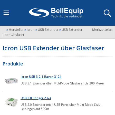
»
Hersteller
»
Icron
»
USB Extender
»
USB Extender
Merkzettel
Adder
(
0
)
M2M Router, Antennen, VPN & SIM
Übersicht
LAGERABVERKAUF Stromverteilung und -messung
Unternehmen
über Glasfaser
ADEL system
Fernwartung via Mobilfunk (M2M)
Icron USB Extender über Glasfaser
Advantech
Wissen
Ansprechpersonen
Advantech-Conel
SD-WAN & Bonding
Neue Produkte
Veranstaltungen
Produkte
AKCP / AKCess Pro
Antennen
Amit
Veranstaltungen
Jobs & Karriere
Icron USB 3-2-1 Raven 3124
Aten
KVM & Audio/Video Signalverteilung
USB 3.1 Extender über MultiMode Glasfaser bis 200 Meter
Bachmann
Bell-Up-to-Date Magazine
News
KVM
Audio/Video
Black Box
USV, Energieverteilung & -messung
USB 2.0 Ranger 2324
Aktueller Newsletter
Bondix
USB 2.0 Extender mit 4 USB Ports über Multi-Mode LWL-
Kabel und Verkabelung
Digital Signage
Leitungen auf 500m
USV / UPS
Industrielle Stromversorgung
Cambium Networks
IoT, Umgebungsmonitoring & Sensorik