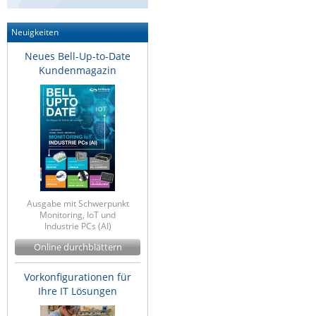
IEC Lock
Neuigkeiten
Ihse
Neues Bell-Up-to-Date
Kerlink
Kundenmagazin
Kramer Electronics
KVM TEC
Legrand
LigoWave
Milesight
Moxa
Ausgabe mit Schwerpunkt
Monitoring, IoT und
Netio
Industrie PCs (AI)
Panorama Antennas
Online durchblättern
PatchSee
Vorkonfigurationen für
Power Kingdom
Ihre IT Lösungen
Poynting