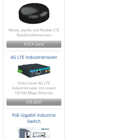
ZPE Systems
News zu unseren Herstellern
Kleine, starke und flexible LTE
Rundstrahlantennen
PUCK Serie
4G LTE Industrierouter
Entry-Level 4G LTE
Industrierouter mit einem
10/100 Mbps Ethernet
ICR-2031
PoE-Gigabit Industrie
Switch