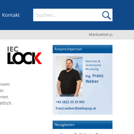
Kontakt
Merkzettel
(
0
)
Ansprechperson
Vertrieb &
technische
Beratung
Franz
Ing.
Weber
einem
in
denen
+43 2822 33 33 993
tlich.
franz.weber@bellequip.at
Neuigkeiten