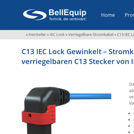
Home
Pro
»
Hersteller
»
IEC Lock
»
Verriegelbare Stromkabel
»
C13 IEC L
C13 IEC Lock Gewinkelt – Strom
verriegelbaren C13 Stecker von 
Da
ab
ve
Va