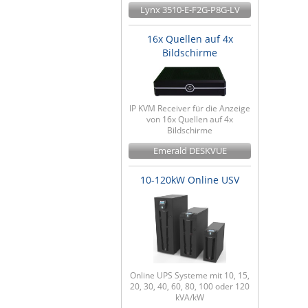
Lynx 3510-E-F2G-P8G-LV
16x Quellen auf 4x
Bildschirme
IP KVM Receiver für die Anzeige
von 16x Quellen auf 4x
Bildschirme
Emerald DESKVUE
10-120kW Online USV
Online UPS Systeme mit 10, 15,
20, 30, 40, 60, 80, 100 oder 120
kVA/kW