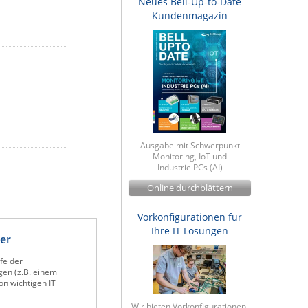
Neues Bell-Up-to-Date
Kundenmagazin
Ausgabe mit Schwerpunkt
Monitoring, IoT und
Industrie PCs (AI)
Online durchblättern
Vorkonfigurationen für
Ihre IT Lösungen
ker
fe der
gen (z.B. einem
on wichtigen IT
Wir bieten Vorkonfigurationen,