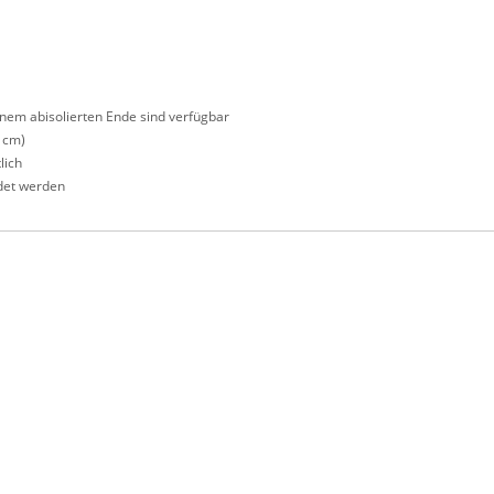
nem abisolierten Ende sind verfügbar
 cm)
lich
det werden