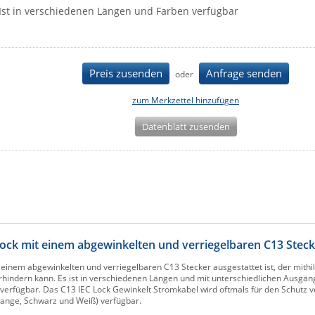
Ist in verschiedenen Längen und Farben verfügbar
Preis zusenden
Anfrage senden
oder
zum Merkzettel hinzufügen
Datenblatt zusenden
Lock mit einem abgewinkelten und verriegelbaren C13 Stec
 einem abgewinkelten und verriegelbaren C13 Stecker ausgestattet ist, der mithil
rhindern kann. Es ist in verschiedenen Längen und mit unterschiedlichen Ausgän
verfügbar. Das C13 IEC Lock Gewinkelt Stromkabel wird oftmals für den Schutz v
range, Schwarz und Weiß) verfügbar.