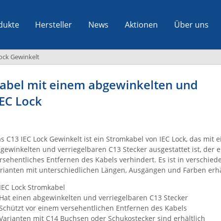
dukte
Hersteller
News
Aktionen
Über uns
ock Gewinkelt
kabel mit einem abgewinkelten und
IEC Lock
s C13 IEC Lock Gewinkelt ist ein Stromkabel von IEC Lock, das mit 
gewinkelten und verriegelbaren C13 Stecker ausgestattet ist, der e
rsehentliches Entfernen des Kabels verhindert. Es ist in verschie
rianten mit unterschiedlichen Längen, Ausgängen und Farben erhäl
IEC Lock Stromkabel
Hat einen abgewinkelten und verriegelbaren C13 Stecker
Schützt vor einem versehentlichen Entfernen des Kabels
Varianten mit C14 Buchsen oder Schukostecker sind erhältlich