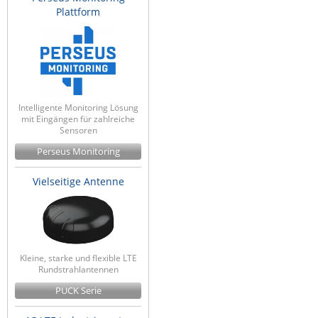
Plattform
Raritan
Riello UPS
Server Technology
Siretta
SIRIO Antenne
Intelligente Monitoring Lösung
mit Eingängen für zahlreiche
Sunbird
Sensoren
Tactical Software
Perseus Monitoring
TEKTELIC
Vielseitige Antenne
Teltonika
Unwired Networks
Vision
Kleine, starke und flexible LTE
WATTECO
Rundstrahlantennen
Westermo
PUCK Serie
Yuasa