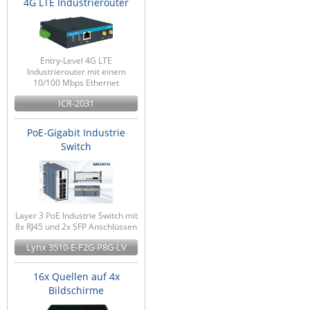
4G LTE Industrierouter
ZPE Systems
Entry-Level 4G LTE
News zu unseren Herstellern
Industrierouter mit einem
10/100 Mbps Ethernet
ICR-2031
PoE-Gigabit Industrie
Switch
Layer 3 PoE Industrie Switch mit
8x RJ45 und 2x SFP Anschlüssen
Lynx 3510-E-F2G-P8G-LV
16x Quellen auf 4x
Bildschirme