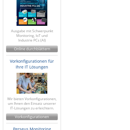
IEC Lock
Ihse
Kerlink
Ausgabe mit Schwerpunkt
Kramer Electronics
Monitoring, IoT und
Industrie PCs (AI)
KVM TEC
Online durchblättern
Legrand
Vorkonfigurationen für
LigoWave
Ihre IT Lösungen
Milesight
Moxa
Netio
Wir bieten Vorkonfigurationen,
Panorama Antennas
um Ihnen den Einsatz unserer
IT-Lösungen zu erleichtern.
PatchSee
Vorkonfigurationen
Power Kingdom
Poynting
Perseus Monitoring