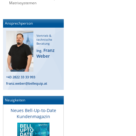
Matrixsystemen
Raritan
Riello UPS
Ansprechperson
Server Technology
Siretta
Vertrieb &
technische
Beratung
SIRIO Antenne
Franz
Ing.
Sunbird
Weber
Tactical Software
TEKTELIC
+43 2822 33 33 993
franz.weber@bellequip.at
Teltonika
Unwired Networks
Neuigkeiten
Vision
Neues Bell-Up-to-Date
WATTECO
Kundenmagazin
Westermo
Yuasa