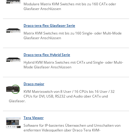
Modulare Matrix KVM Switches mit bis zu 160 CATx oder
IEC Lock
Glasfaser Anschlüssen
Ihse
Kerlink
Draco tera flex Glasfaser Serie
Matrix KVM Switches mit bis zu 160 Single- oder Multi-Mode
Kramer Electronics
Glasfaser Anschlüssen
KVM TEC
Legrand
Draco tera flex Hybrid Serie
Hybrid KVM Matrix Switches mit CATx und Single- oder Multi-
LigoWave
Mode Glasfaser Anschlüssen
Milesight
Moxa
Draco major
Netio
KVM Matrixswitch von 8 User / 16 CPUs bis 16 User / 32
CPUs für DVI, USB, RS232 und Audio über CATx und
Panorama Antennas
Glasfaser.
PatchSee
Tera Viewer
Power Kingdom
Software für IP-basiertes Überwachen und Umschalten von
Poynting
entfernten Videoquellen über Draco Tera KVM-