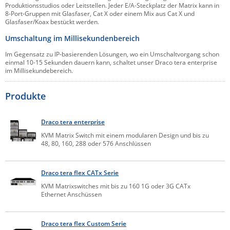
Produktionsstudios oder Leitstellen. Jeder E/A-Steckplatz der Matrix kann in
Comet System
8-Port-Gruppen mit Glasfaser, Cat X oder einem Mix aus Cat X und
Energiemessung
Energieverteilung
Glasfaser/Koax bestückt werden.
IP, WLAN & GSM Sensorik
IoT - Internet of Things
CompleTech
IPC, Industrielle Netzwerktechnik & WLAN
Umschaltung im Millisekundenbereich
Contemporary Controls
Datenlogger
Remote I/O
Industrielle Netzwerktechnik / Kommunikation
Industrielle Computer
Im Gegensatz zu IP-basierenden Lösungen, wo ein Umschaltvorgang schon
Sonstige
Digi
einmal 10-15 Sekunden dauern kann, schaltet unser Draco tera enterprise
im Millisekundebereich.
Eaton
Wi-Fi - WLAN - Wireless
Serverräume
RMA / Rücksendung / Support
Elsys
Produkte
IT Netzwerktechnik / Kommunikation
Enginko - mcf88
Draco tera enterprise
Fokus Technologies
KVM Matrix Switch mit einem modularen Design und bis zu
Gefen
48, 80, 160, 288 oder 576 Anschlüssen
Gude
Draco tera flex CATx Serie
Guntermann & Drunck
KVM Matrixswitches mit bis zu 160 1G oder 3G CATx
High Sec Labs
Ethernet Anschüssen
HW group
Draco tera flex Custom Serie
Icron