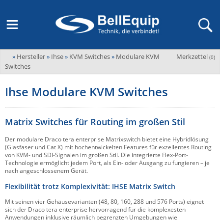
»
Hersteller
»
Ihse
»
KVM Switches
»
Modulare KVM
Merkzettel
Adder
(
0
)
M2M Router, Antennen, VPN & SIM
Übersicht
LAGERABVERKAUF Stromverteilung und -messung
Unternehmen
Switches
ADEL system
Fernwartung via Mobilfunk (M2M)
Ihse Modulare KVM Switches
Advantech
Wissen
Ansprechpersonen
Advantech-Conel
SD-WAN & Bonding
Neue Produkte
Veranstaltungen
Matrix Switches für Routing im großen Stil
AKCP / AKCess Pro
Antennen
Amit
Der modulare Draco tera enterprise Matrixswitch bietet eine Hybridlösung
Veranstaltungen
Jobs & Karriere
(Glasfaser und Cat X) mit hochentwickelten Features für exzellentes Routing
Aten
von KVM- und SDI-Signalen im großen Stil. Die integrierte Flex-Port-
KVM & Audio/Video Signalverteilung
Technologie ermöglicht jedem Port, als Ein- oder Ausgang zu fungieren – je
Bachmann
Bell-Up-to-Date Magazine
News
nach angeschlossenem Gerät.
KVM
Audio/Video
Black Box
Flexibilität trotz Komplexivität: IHSE Matrix Switch
USV, Energieverteilung & -messung
Aktueller Newsletter
Bondix
Mit seinen vier Gehäusevarianten (48, 80, 160, 288 und 576 Ports) eignet
Kabel und Verkabelung
Digital Signage
sich der Draco tera enterprise hervorragend für die komplexesten
USV / UPS
Industrielle Stromversorgung
Cambium Networks
IoT, Umgebungsmonitoring & Sensorik
Anwendungen inklusive räumlich begrenzten Umgebungen wie