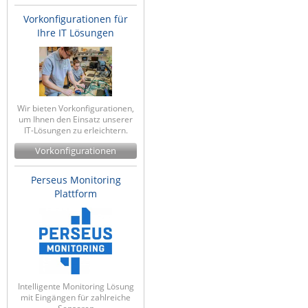
Raritan
Vorkonfigurationen für
Ihre IT Lösungen
Riello UPS
Server Technology
Siretta
SIRIO Antenne
Wir bieten Vorkonfigurationen,
um Ihnen den Einsatz unserer
Sunbird
IT-Lösungen zu erleichtern.
Tactical Software
Vorkonfigurationen
TEKTELIC
Perseus Monitoring
Teltonika
Plattform
Unwired Networks
Vision
WATTECO
Westermo
Intelligente Monitoring Lösung
mit Eingängen für zahlreiche
Yuasa