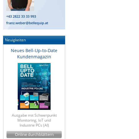
IEC Lock
+43 2822 33 33 993
Ihse
franz.weber@bellequip.at
Kerlink
Kramer Electronics
Neuigkeiten
KVM TEC
Neues Bell-Up-to-Date
Kundenmagazin
Legrand
LigoWave
Milesight
Moxa
Netio
Panorama Antennas
Ausgabe mit Schwerpunkt
PatchSee
Monitoring, IoT und
Industrie PCs (AI)
Power Kingdom
Online durchblättern
Poynting