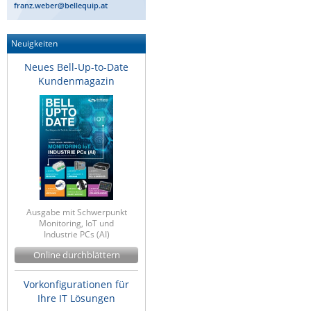
franz.weber@bellequip.at
IEC Lock
Ihse
Neuigkeiten
Kerlink
Neues Bell-Up-to-Date
Kundenmagazin
Kramer Electronics
KVM TEC
Legrand
LigoWave
Milesight
Moxa
Ausgabe mit Schwerpunkt
Netio
Monitoring, IoT und
Industrie PCs (AI)
Panorama Antennas
Online durchblättern
PatchSee
Power Kingdom
Vorkonfigurationen für
Ihre IT Lösungen
Poynting