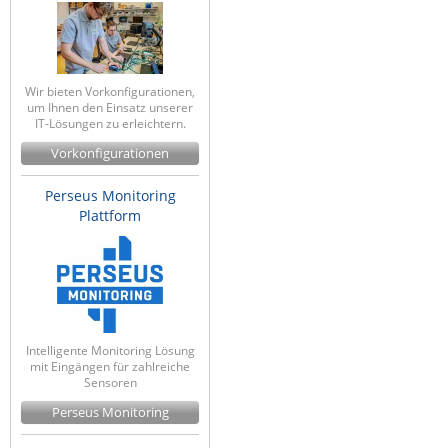
Raritan
Riello UPS
Server Technology
Wir bieten Vorkonfigurationen,
um Ihnen den Einsatz unserer
Siretta
IT-Lösungen zu erleichtern.
SIRIO Antenne
Vorkonfigurationen
Sunbird
Perseus Monitoring
Tactical Software
Plattform
TEKTELIC
Teltonika
Unwired Networks
Vision
Intelligente Monitoring Lösung
mit Eingängen für zahlreiche
WATTECO
Sensoren
Westermo
Perseus Monitoring
Yuasa