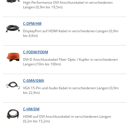
High Performance DVI Anschlusskabel in verschiedenen
Comet System
Längen (0,9m bis 19,5m)
Energiemessung
Energieverteilung
IP, WLAN & GSM Sensorik
IoT - Internet of Things
CompleTech
IPC, Industrielle Netzwerktechnik & WLAN
C-DPM/HM
Contemporary Controls
Datenlogger
Remote I/O
Industrielle Netzwerktechnik / Kommunikation
Industrielle Computer
DisplayPort auf HDMI Kabel in verschiedenen Längen (0,9m
Sonstige
Digi
bis 4,6m)
Eaton
Wi-Fi - WLAN - Wireless
Serverräume
RMA / Rücksendung / Support
C-FODM/FODM
Elsys
IT Netzwerktechnik / Kommunikation
DVI-D Anschlusskabel Fiber Optic / Kupfer in verschiedenen
Enginko - mcf88
Längen (10m bis 100m)
Fokus Technologies
Gefen
C-GMA/GMA
VGA 15-Pin und Audio Kabel in verschiedenen Längen (0,9m
Gude
bis 22,9m)
Guntermann & Drunck
High Sec Labs
C-HM/DM
HDMI auf DVI Anschlusskabel in verschiedenen Längen
HW group
(0,2m bis 15,2m)
Icron