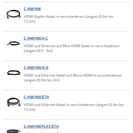
IEC Lock
C-HM/HM
Ihse
HDMI Kupfer Kabel in verschiedenen Längen (0,9m bis
15,2m)
Kerlink
Kramer Electronics
C-HM/HM/A-C
KVM TEC
HDMI und Ethernet auf Mini HDMI Kabel in verschiedenen
Längen (0,9 - 3m)
Legrand
LigoWave
C-HM/HM/A-D
Milesight
HDMI und Ethernet Kabel auf Micro HDMI in verschiedenen
Längen (0,9m bis 3m)
Moxa
Netio
C-HM/HM/ETH
Panorama Antennas
HDMI und Ethernet Kabel in verschiedenen Längen (0,9m bis
15,2m)
PatchSee
Power Kingdom
C-HM/HM/FLAT/ETH
Poynting