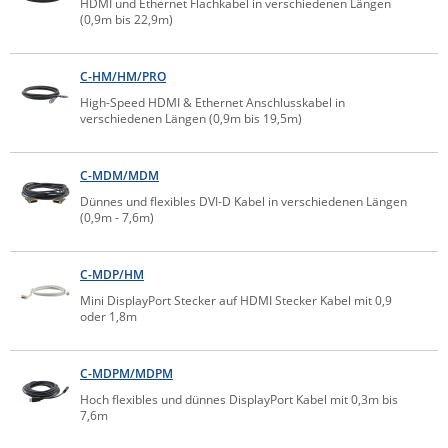
HDMI und Ethernet Flachkabel in verschiedenen Längen
(0,9m bis 22,9m)
Raritan
Riello UPS
C-HM/HM/PRO
Server Technology
High-Speed HDMI & Ethernet Anschlusskabel in
Siretta
verschiedenen Längen (0,9m bis 19,5m)
SIRIO Antenne
C-MDM/MDM
Sunbird
Dünnes und flexibles DVI-D Kabel in verschiedenen Längen
Tactical Software
(0,9m - 7,6m)
TEKTELIC
C-MDP/HM
Teltonika
Mini DisplayPort Stecker auf HDMI Stecker Kabel mit 0,9
Unwired Networks
oder 1,8m
Vision
C-MDPM/MDPM
WATTECO
Hoch flexibles und dünnes DisplayPort Kabel mit 0,3m bis
Westermo
7,6m
Yuasa