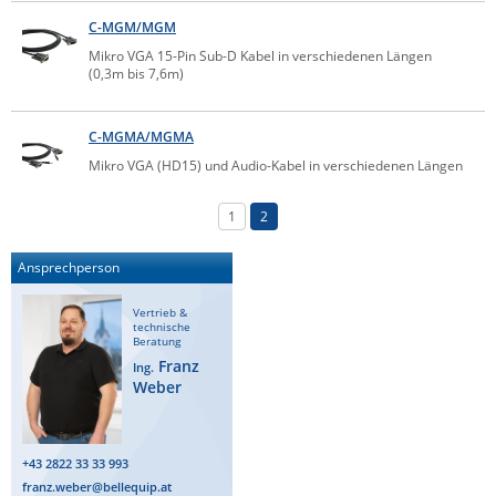
ZPE Systems
C-MGM/MGM
Mikro VGA 15-Pin Sub-D Kabel in verschiedenen Längen
(0,3m bis 7,6m)
News zu unseren Herstellern
C-MGMA/MGMA
Mikro VGA (HD15) und Audio-Kabel in verschiedenen Längen
1
2
Ansprechperson
Vertrieb &
technische
Beratung
Franz
Ing.
Weber
+43 2822 33 33 993
franz.weber@bellequip.at