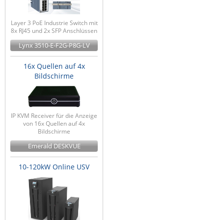
Layer 3 PoE Industrie Switch mit
8x RJ45 und 2x SFP Anschlüssen
Lynx 3510-E-F2G-P8G-LV
16x Quellen auf 4x
Bildschirme
IP KVM Receiver für die Anzeige
von 16x Quellen auf 4x
Bildschirme
Emerald DESKVUE
10-120kW Online USV