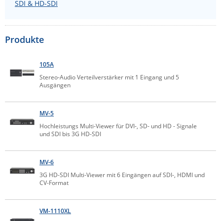
SDI & HD-SDI
Comet System
Energiemessung
Energieverteilung
IP, WLAN & GSM Sensorik
IoT - Internet of Things
CompleTech
IPC, Industrielle Netzwerktechnik & WLAN
Produkte
Contemporary Controls
Datenlogger
Remote I/O
Industrielle Netzwerktechnik / Kommunikation
Industrielle Computer
Sonstige
Digi
105A
Eaton
Wi-Fi - WLAN - Wireless
Stereo-Audio Verteilverstärker mit 1 Eingang und 5
Serverräume
RMA / Rücksendung / Support
Ausgängen
Elsys
IT Netzwerktechnik / Kommunikation
Enginko - mcf88
MV-5
Fokus Technologies
Hochleistungs Multi-Viewer für DVI-, SD- und HD - Signale
und SDI bis 3G HD-SDI
Gefen
Gude
MV-6
Guntermann & Drunck
3G HD-SDI Multi-Viewer mit 6 Eingängen auf SDI-, HDMI und
CV-Format
High Sec Labs
HW group
VM-1110XL
Icron