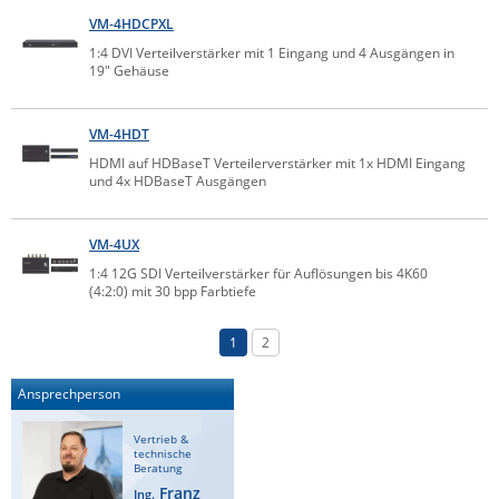
VM-4HDCPXL
1:4 DVI Verteilverstärker mit 1 Eingang und 4 Ausgängen in
19" Gehäuse
VM-4HDT
HDMI auf HDBaseT Verteilerverstärker mit 1x HDMI Eingang
und 4x HDBaseT Ausgängen
VM-4UX
1:4 12G SDI Verteilverstärker für Auflösungen bis 4K60
(4:2:0) mit 30 bpp Farbtiefe
1
2
Ansprechperson
Vertrieb &
technische
Beratung
Franz
Ing.