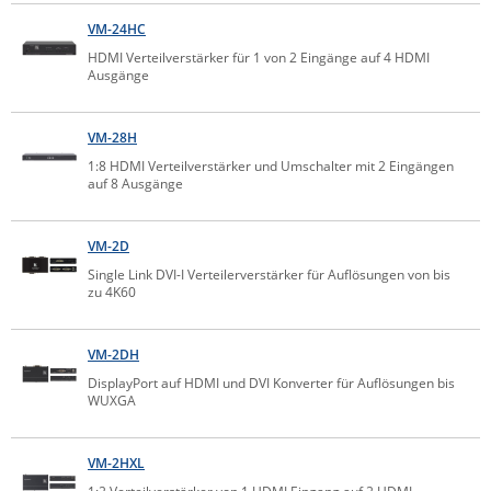
Raritan
VM-24HC
HDMI Verteilverstärker für 1 von 2 Eingänge auf 4 HDMI
Riello UPS
Ausgänge
Server Technology
Siretta
VM-28H
SIRIO Antenne
1:8 HDMI Verteilverstärker und Umschalter mit 2 Eingängen
auf 8 Ausgänge
Sunbird
Tactical Software
VM-2D
TEKTELIC
Single Link DVI-I Verteilerverstärker für Auflösungen von bis
zu 4K60
Teltonika
Unwired Networks
VM-2DH
Vision
DisplayPort auf HDMI und DVI Konverter für Auflösungen bis
WUXGA
WATTECO
Westermo
VM-2HXL
Yuasa