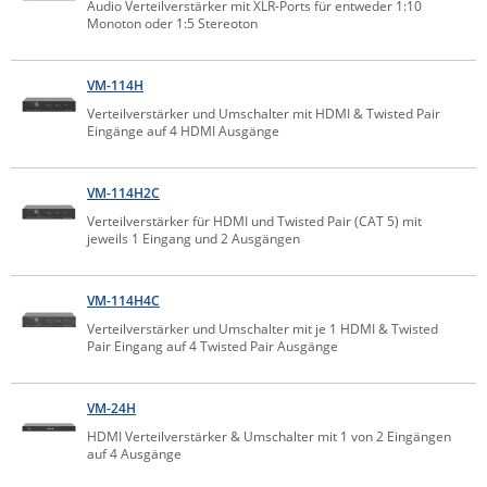
Audio Verteilverstärker mit XLR-Ports für entweder 1:10
Monoton oder 1:5 Stereoton
IEC Lock
Ihse
VM-114H
Kerlink
Verteilverstärker und Umschalter mit HDMI & Twisted Pair
Kramer Electronics
Eingänge auf 4 HDMI Ausgänge
KVM TEC
VM-114H2C
Legrand
Verteilverstärker für HDMI und Twisted Pair (CAT 5) mit
LigoWave
jeweils 1 Eingang und 2 Ausgängen
Milesight
VM-114H4C
Moxa
Verteilverstärker und Umschalter mit je 1 HDMI & Twisted
Netio
Pair Eingang auf 4 Twisted Pair Ausgänge
Panorama Antennas
PatchSee
VM-24H
HDMI Verteilverstärker & Umschalter mit 1 von 2 Eingängen
Power Kingdom
auf 4 Ausgänge
Poynting