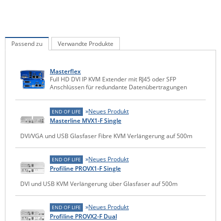
IEC Lock
Ihse
Kerlink
Passend zu
Verwandte Produkte
Kramer Electronics
Masterflex
KVM TEC
Full HD DVI IP KVM Extender mit RJ45 oder SFP
Anschlüssen für redundante Datenübertragungen
Legrand
LigoWave
Neues Produkt
END OF LIFE
Masterline MVX1-F Single
Milesight
DVI/VGA und USB Glasfaser Fibre KVM Verlängerung auf 500m
Moxa
Netio
Neues Produkt
END OF LIFE
Panorama Antennas
Profiline PROVX1-F Single
DVI und USB KVM Verlängerung über Glasfaser auf 500m
PatchSee
Power Kingdom
Neues Produkt
END OF LIFE
Poynting
Profiline PROVX2-F Dual