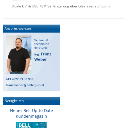
Raritan
Duale DVI & USB KVM Verlängerung über Glasfaser auf 500m
Riello UPS
Server Technology
Ansprechperson
Siretta
Vertrieb &
SIRIO Antenne
technische
Beratung
Sunbird
Franz
Ing.
Weber
Tactical Software
TEKTELIC
+43 2822 33 33 993
Teltonika
franz.weber@bellequip.at
Unwired Networks
Vision
Neuigkeiten
WATTECO
Neues Bell-Up-to-Date
Westermo
Kundenmagazin
Yuasa