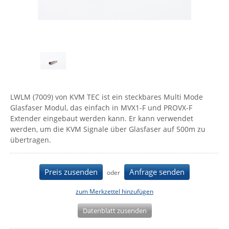
Comet System
Energiemessung
Energieverteilung
IP, WLAN & GSM Sensorik
IoT - Internet of Things
CompleTech
IPC, Industrielle Netzwerktechnik & WLAN
Contemporary Controls
Datenlogger
Remote I/O
Industrielle Netzwerktechnik / Kommunikation
Industrielle Computer
Sonstige
Digi
Eaton
Wi-Fi - WLAN - Wireless
Serverräume
RMA / Rücksendung / Support
Elsys
LWLM (7009) von KVM TEC ist ein steckbares Multi Mode
IT Netzwerktechnik / Kommunikation
Glasfaser Modul, das einfach in MVX1-F und PROVX-F
Enginko - mcf88
Extender eingebaut werden kann. Er kann verwendet
Fokus Technologies
werden, um die KVM Signale über Glasfaser auf 500m zu
übertragen.
Gefen
Gude
Preis zusenden
Anfrage senden
oder
Guntermann & Drunck
High Sec Labs
zum Merkzettel hinzufügen
HW group
Datenblatt zusenden
Icron