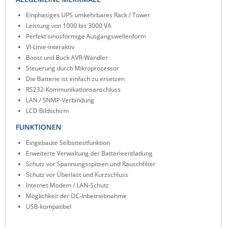
Raritan
Einphasiges UPS umkehrbares Rack / Tower
Leistung von 1000 bis 3000 VA
Riello UPS
Perfekt sinusförmige Ausgangswellenform
Server Technology
VI-Linie-interaktiv
Boost und Buck AVR-Wandler
Siretta
Steuerung durch Mikroprozessor
SIRIO Antenne
Die Batterie ist einfach zu ersetzen
RS232-Kommunikationsanschluss
Sunbird
LAN / SNMP-Verbindung
Tactical Software
LCD Bildschirm
TEKTELIC
FUNKTIONEN
Teltonika
Eingebaute Selbsttestfunktion
Erweiterte Verwaltung der Batterieentladung
Unwired Networks
Schutz vor Spannungsspitzen und Rauschfilter
Vision
Schutz vor Überlast und Kurzschluss
Internet Modem / LAN-Schutz
WATTECO
Möglichkeit der DC-Inbetriebnahme
Westermo
USB-kompatibel
Yuasa