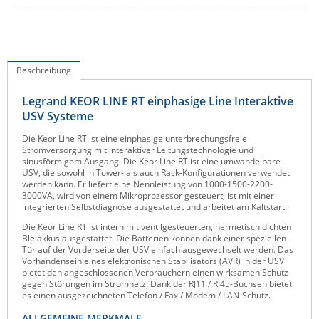
IEC Lock
Ihse
Kerlink
Beschreibung
Kramer Electronics
Legrand KEOR LINE RT einphasige Line Interaktive
KVM TEC
USV Systeme
Legrand
Die Keor Line RT ist eine einphasige unterbrechungsfreie
Stromversorgung mit interaktiver Leitungstechnologie und
LigoWave
sinusförmigem Ausgang. Die Keor Line RT ist eine umwandelbare
USV, die sowohl in Tower- als auch Rack-Konfigurationen verwendet
Milesight
werden kann. Er liefert eine Nennleistung von 1000-1500-2200-
3000VA, wird von einem Mikroprozessor gesteuert, ist mit einer
Moxa
integrierten Selbstdiagnose ausgestattet und arbeitet am Kaltstart.
Netio
Die Keor Line RT ist intern mit ventilgesteuerten, hermetisch dichten
Bleiakkus ausgestattet. Die Batterien können dank einer speziellen
Panorama Antennas
Tür auf der Vorderseite der USV einfach ausgewechselt werden. Das
Vorhandensein eines elektronischen Stabilisators (AVR) in der USV
PatchSee
bietet den angeschlossenen Verbrauchern einen wirksamen Schutz
gegen Störungen im Stromnetz. Dank der RJ11 / RJ45-Buchsen bietet
Power Kingdom
es einen ausgezeichneten Telefon / Fax / Modem / LAN-Schutz.
Poynting
ALLGEMEINE MERKMALE