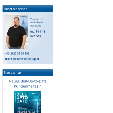
ZPE Systems
Ansprechperson
Vertrieb &
technische
News zu unseren Herstellern
Beratung
Franz
Ing.
Weber
+43 2822 33 33 993
franz.weber@bellequip.at
Neuigkeiten
Neues Bell-Up-to-Date
Kundenmagazin