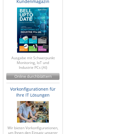
Kundenmagazin
IEC Lock
Ihse
Kerlink
Kramer Electronics
KVM TEC
Legrand
Ausgabe mit Schwerpunkt
Monitoring, IoT und
LigoWave
Industrie PCs (AI)
Milesight
Online durchblättern
Moxa
Vorkonfigurationen für
Netio
Ihre IT Lösungen
Panorama Antennas
PatchSee
Power Kingdom
Wir bieten Vorkonfigurationen,
Poynting
um Ihnen den Einsatz unserer