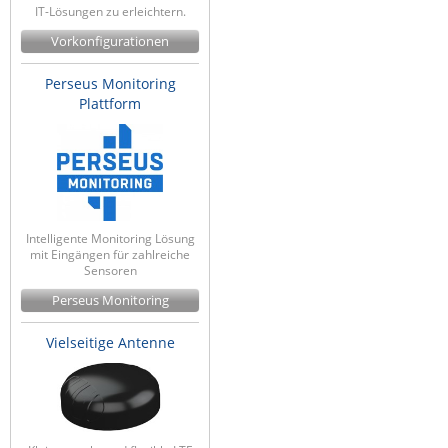
IT-Lösungen zu erleichtern.
Raritan
Vorkonfigurationen
Riello UPS
Perseus Monitoring
Server Technology
Plattform
Siretta
SIRIO Antenne
Sunbird
Tactical Software
Intelligente Monitoring Lösung
TEKTELIC
mit Eingängen für zahlreiche
Sensoren
Teltonika
Perseus Monitoring
Unwired Networks
Vision
Vielseitige Antenne
WATTECO
Westermo
Yuasa