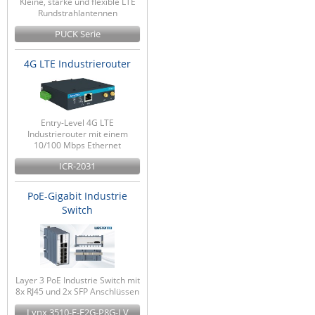
Kleine, starke und flexible LTE
Rundstrahlantennen
ZPE Systems
PUCK Serie
4G LTE Industrierouter
News zu unseren Herstellern
Entry-Level 4G LTE
Industrierouter mit einem
10/100 Mbps Ethernet
ICR-2031
PoE-Gigabit Industrie
Switch
Layer 3 PoE Industrie Switch mit
8x RJ45 und 2x SFP Anschlüssen
Lynx 3510-E-F2G-P8G-LV