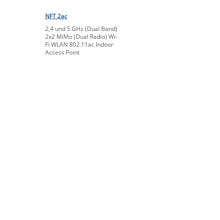
NFT 2ac
2,4 und 5 GHz (Dual Band)
2x2 MiMo (Dual Radio) Wi-
Fi WLAN 802.11ac Indoor
Access Point