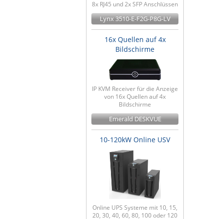
8x RJ45 und 2x SFP Anschlüssen
Lynx 3510-E-F2G-P8G-LV
16x Quellen auf 4x
Bildschirme
IP KVM Receiver für die Anzeige
von 16x Quellen auf 4x
Bildschirme
Emerald DESKVUE
10-120kW Online USV
Online UPS Systeme mit 10, 15,
20, 30, 40, 60, 80, 100 oder 120