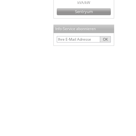
kVA/kW
Sentryum
Info-Service abonnieren
OK