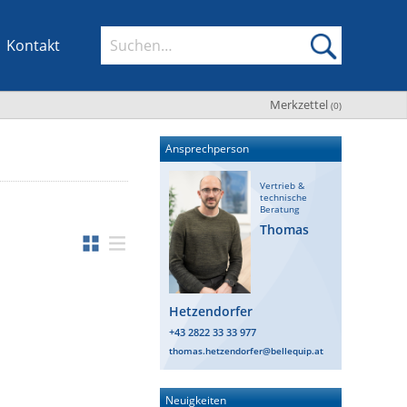
Kontakt
Merkzettel
(
0
)
Ansprechperson
Vertrieb &
technische
Beratung
Thomas
Hetzendorfer
+43 2822 33 33 977
thomas.hetzendorfer@bellequip.at
Neuigkeiten