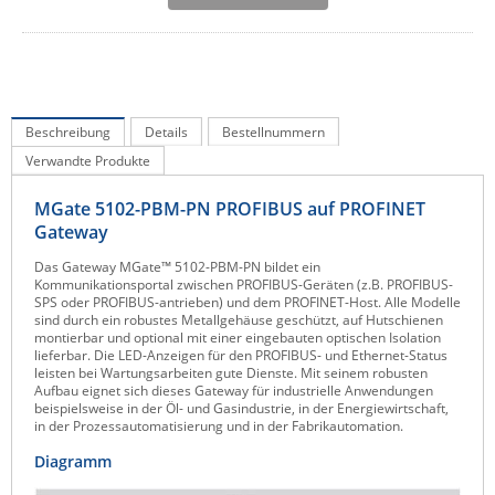
IEC Lock
Ihse
Kerlink
Kramer Electronics
Beschreibung
Details
Bestellnummern
Verwandte Produkte
KVM TEC
Legrand
MGate 5102-PBM-PN PROFIBUS auf PROFINET
Gateway
LigoWave
Das Gateway MGate™ 5102-PBM-PN bildet ein
Milesight
Kommunikationsportal zwischen PROFIBUS-Geräten (z.B. PROFIBUS-
SPS oder PROFIBUS-antrieben) und dem PROFINET-Host. Alle Modelle
Moxa
sind durch ein robustes Metallgehäuse geschützt, auf Hutschienen
montierbar und optional mit einer eingebauten optischen Isolation
Netio
lieferbar. Die LED-Anzeigen für den PROFIBUS- und Ethernet-Status
leisten bei Wartungsarbeiten gute Dienste. Mit seinem robusten
Panorama Antennas
Aufbau eignet sich dieses Gateway für industrielle Anwendungen
beispielsweise in der Öl- und Gasindustrie, in der Energiewirtschaft,
PatchSee
in der Prozessautomatisierung und in der Fabrikautomation.
Power Kingdom
Diagramm
Poynting