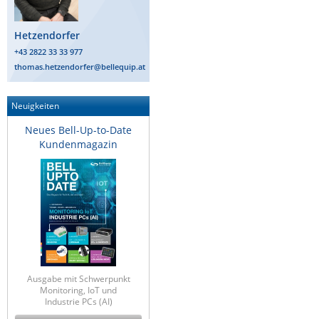
ZPE Systems
Hetzendorfer
+43 2822 33 33 977
thomas.hetzendorfer@bellequip.at
News zu unseren Herstellern
Neuigkeiten
Neues Bell-Up-to-Date
Kundenmagazin
Ausgabe mit Schwerpunkt
Monitoring, IoT und
Industrie PCs (AI)