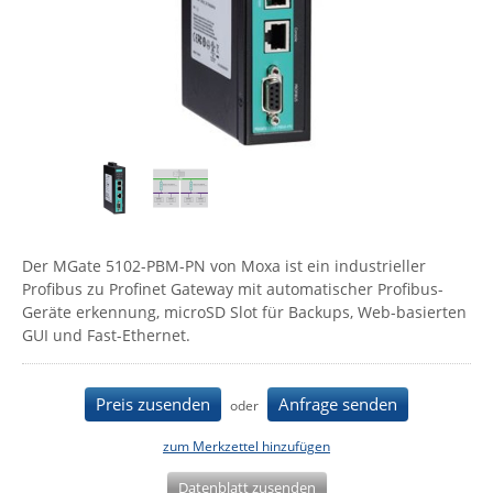
Comet System
Energiemessung
Energieverteilung
IP, WLAN & GSM Sensorik
IoT - Internet of Things
CompleTech
IPC, Industrielle Netzwerktechnik & WLAN
Contemporary Controls
Datenlogger
Remote I/O
Industrielle Netzwerktechnik / Kommunikation
Industrielle Computer
Sonstige
Digi
Eaton
Wi-Fi - WLAN - Wireless
Serverräume
RMA / Rücksendung / Support
Elsys
IT Netzwerktechnik / Kommunikation
Enginko - mcf88
Der MGate 5102-PBM-PN von Moxa ist ein industrieller
Fokus Technologies
Profibus zu Profinet Gateway mit automatischer Profibus-
Gefen
Geräte erkennung, microSD Slot für Backups, Web-basierten
GUI und Fast-Ethernet.
Gude
Guntermann & Drunck
Preis zusenden
Anfrage senden
oder
High Sec Labs
HW group
zum Merkzettel hinzufügen
Icron
Datenblatt zusenden