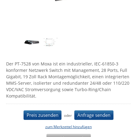
Comet System
Energiemessung
Energieverteilung
IP, WLAN & GSM Sensorik
IoT - Internet of Things
CompleTech
IPC, Industrielle Netzwerktechnik & WLAN
Contemporary Controls
Datenlogger
Remote I/O
Industrielle Netzwerktechnik / Kommunikation
Industrielle Computer
Sonstige
Digi
Eaton
Wi-Fi - WLAN - Wireless
Serverräume
RMA / Rücksendung / Support
Elsys
IT Netzwerktechnik / Kommunikation
Der PT-7528 von Moxa ist ein industrieller, IEC-61850-3
Enginko - mcf88
konformer Netzwerk Switch mit Management, 28 Ports, Full
Fokus Technologies
Gigabit, 19 Zoll Rack Montagemöglichkeit, einen integrierten
MMS-Server, isolierter und redundanter 24/48 oder 110/220
Gefen
VDC/VAC Stromversorgung sowie Turbo-Ring/Chain
Gude
Kompatibilität.
Guntermann & Drunck
High Sec Labs
Preis zusenden
Anfrage senden
oder
HW group
zum Merkzettel hinzufügen
Icron