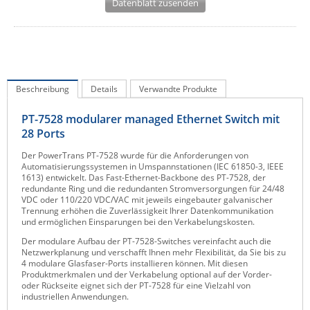
Datenblatt zusenden
IEC Lock
Ihse
Kerlink
Kramer Electronics
Beschreibung
Details
Verwandte Produkte
KVM TEC
PT-7528 modularer managed Ethernet Switch mit
Legrand
28 Ports
LigoWave
Der PowerTrans PT-7528 wurde für die Anforderungen von
Automatisierungssystemen in Umspannstationen (IEC 61850-3, IEEE
Milesight
1613) entwickelt. Das Fast-Ethernet-Backbone des PT-7528, der
redundante Ring und die redundanten Stromversorgungen für 24/48
Moxa
VDC oder 110/220 VDC/VAC mit jeweils eingebauter galvanischer
Trennung erhöhen die Zuverlässigkeit Ihrer Datenkommunikation
Netio
und ermöglichen Einsparungen bei den Verkabelungskosten.
Panorama Antennas
Der modulare Aufbau der PT-7528-Switches vereinfacht auch die
Netzwerkplanung und verschafft Ihnen mehr Flexibilität, da Sie bis zu
PatchSee
4 modulare Glasfaser-Ports installieren können. Mit diesen
Produktmerkmalen und der Verkabelung optional auf der Vorder-
Power Kingdom
oder Rückseite eignet sich der PT-7528 für eine Vielzahl von
industriellen Anwendungen.
Poynting