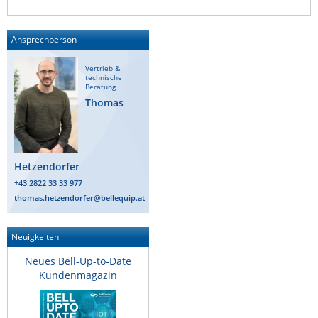
Raritan
Riello UPS
Ansprechperson
Server Technology
Vertrieb &
technische
Siretta
Beratung
Thomas
SIRIO Antenne
Sunbird
Tactical Software
Hetzendorfer
TEKTELIC
+43 2822 33 33 977
Teltonika
thomas.hetzendorfer@bellequip.at
Unwired Networks
Neuigkeiten
Vision
Neues Bell-Up-to-Date
WATTECO
Kundenmagazin
Westermo
Yuasa