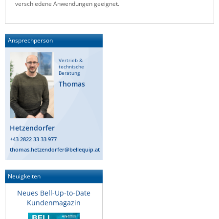
verschiedene Anwendungen geeignet.
Raritan
Riello UPS
Ansprechperson
Server Technology
Siretta
Vertrieb &
technische
SIRIO Antenne
Beratung
Thomas
Sunbird
Tactical Software
TEKTELIC
Hetzendorfer
Teltonika
+43 2822 33 33 977
thomas.hetzendorfer@bellequip.at
Unwired Networks
Vision
Neuigkeiten
WATTECO
Neues Bell-Up-to-Date
Westermo
Kundenmagazin
Yuasa