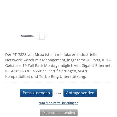
Comet System
Energiemessung
Energieverteilung
IP, WLAN & GSM Sensorik
IoT - Internet of Things
CompleTech
IPC, Industrielle Netzwerktechnik & WLAN
Contemporary Controls
Datenlogger
Remote I/O
Industrielle Netzwerktechnik / Kommunikation
Industrielle Computer
Sonstige
Digi
Eaton
Wi-Fi - WLAN - Wireless
Serverräume
RMA / Rücksendung / Support
Elsys
IT Netzwerktechnik / Kommunikation
Der PT-7828 von Moxa ist ein modularer, industrieller
Enginko - mcf88
Netzwerk Switch mit Management, insgesamt 28 Ports, IP30-
Fokus Technologies
Gehäuse, 19 Zoll Rack Montagemöglichkeit, Gigabit-Ethernet,
IEC-61850-3 & EN-50155 Zertifizierungen, VLAN
Gefen
Kompatibilität und Turbo-Ring Unterstützung.
Gude
Guntermann & Drunck
Preis zusenden
Anfrage senden
oder
High Sec Labs
zum Merkzettel hinzufügen
HW group
Datenblatt zusenden
Icron