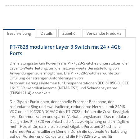
IEC Lock
Ihse
Kerlink
Beschreibung
Details
Zubehör
Verwandte Produkte
Kramer Electronics
PT-7828 modularer Layer 3 Switch mit 24 + 4Gb
KVM TEC
Ports
Legrand
Die leistungsstarken PowerTrans PT-7828-Switches unterstützen die
LigoWave
Layer 3-Weiterleitung, um die netzwerkweite Bereitstellung von
Anwendungen zu ermöglichen. Die PT-7828-Switches wurde zur
Milesight
Erfüllung der strengen Anforderungen von
Automatisierungssystemen für Umspannstationen (IEC 61850-3, IEEE
Moxa
1613), Verkehrsleitsysteme (NEMA TS2) und Schienensysteme
(EN50121-4) entwickelt.
Netio
Die Gigabit-Funktionen, der schnelle Ethernet-Backbone, der
Panorama Antennas
redundante Ring und zwei isolierte, redundante Netzteile mit 24/48
VDC oder 110/220 VDC/VAC des PT-7828 erhöhen die Zuverlässigkeit
PatchSee
Ihrer Kommunikation und sparen Verkabelungskosten. Das modulare
Design des PT-7828 vereinfacht die Netzwerkplanung und ermöglicht
Power Kingdom
mehr Flexibilität, da Sie bis zu zwei Gigabit-Ports und 24 schnelle
Ethernet-Ports installieren können. Durch die optionale Verkabelung
Poynting
auf der Vorder- und Rückseite sind die PT-7828-Switches für