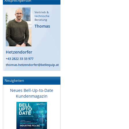
Ansprechperson
Raritan
Vertrieb &
Riello UPS
technische
Beratung
Server Technology
Thomas
Siretta
SIRIO Antenne
Hetzendorfer
Sunbird
+43 2822 33 33 977
Tactical Software
thomas.hetzendorfer@bellequip.at
TEKTELIC
Teltonika
Neuigkeiten
Unwired Networks
Neues Bell-Up-to-Date
Kundenmagazin
Vision
WATTECO
Westermo
Yuasa