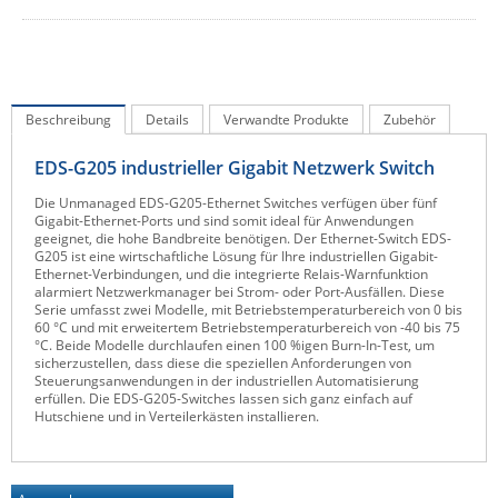
IEC Lock
Ihse
Kerlink
Beschreibung
Details
Verwandte Produkte
Zubehör
Kramer Electronics
EDS-G205 industrieller Gigabit Netzwerk Switch
KVM TEC
Legrand
Die Unmanaged EDS-G205-Ethernet Switches verfügen über fünf
Gigabit-Ethernet-Ports und sind somit ideal für Anwendungen
LigoWave
geeignet, die hohe Bandbreite benötigen. Der Ethernet-Switch EDS-
G205 ist eine wirtschaftliche Lösung für Ihre industriellen Gigabit-
Milesight
Ethernet-Verbindungen, und die integrierte Relais-Warnfunktion
alarmiert Netzwerkmanager bei Strom- oder Port-Ausfällen. Diese
Moxa
Serie umfasst zwei Modelle, mit Betriebstemperaturbereich von 0 bis
60 °C und mit erweitertem Betriebstemperaturbereich von -40 bis 75
Netio
°C. Beide Modelle durchlaufen einen 100 %igen Burn-In-Test, um
sicherzustellen, dass diese die speziellen Anforderungen von
Panorama Antennas
Steuerungsanwendungen in der industriellen Automatisierung
erfüllen. Die EDS-G205-Switches lassen sich ganz einfach auf
PatchSee
Hutschiene und in Verteilerkästen installieren.
Power Kingdom
Poynting