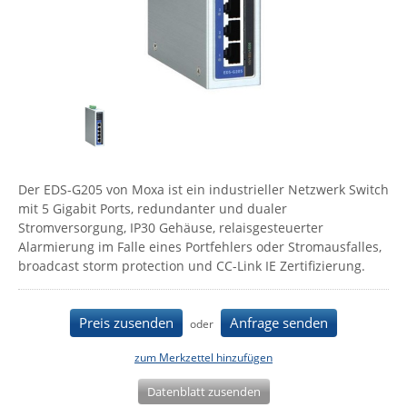
Comet System
Energiemessung
Energieverteilung
IP, WLAN & GSM Sensorik
IoT - Internet of Things
CompleTech
IPC, Industrielle Netzwerktechnik & WLAN
Contemporary Controls
Datenlogger
Remote I/O
Industrielle Netzwerktechnik / Kommunikation
Industrielle Computer
Sonstige
Digi
Eaton
Wi-Fi - WLAN - Wireless
Serverräume
RMA / Rücksendung / Support
Elsys
IT Netzwerktechnik / Kommunikation
Der EDS-G205 von Moxa ist ein industrieller Netzwerk Switch
Enginko - mcf88
mit 5 Gigabit Ports, redundanter und dualer
Fokus Technologies
Stromversorgung, IP30 Gehäuse, relaisgesteuerter
Alarmierung im Falle eines Portfehlers oder Stromausfalles,
Gefen
broadcast storm protection und CC-Link IE Zertifizierung.
Gude
Guntermann & Drunck
Preis zusenden
Anfrage senden
oder
High Sec Labs
zum Merkzettel hinzufügen
HW group
Datenblatt zusenden
Icron