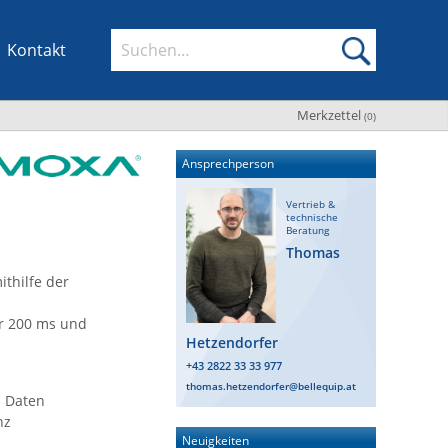
Kontakt
Merkzettel
(
0
)
Ansprechperson
Vertrieb &
technische
Beratung
Thomas
ithilfe der
er 200 ms und
Hetzendorfer
+43 2822 33 33 977
thomas.hetzendorfer@bellequip.at
 Daten
nz
Neuigkeiten