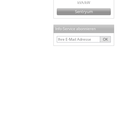
kVA/kW
Sentryum
Info-Service abonnieren
OK