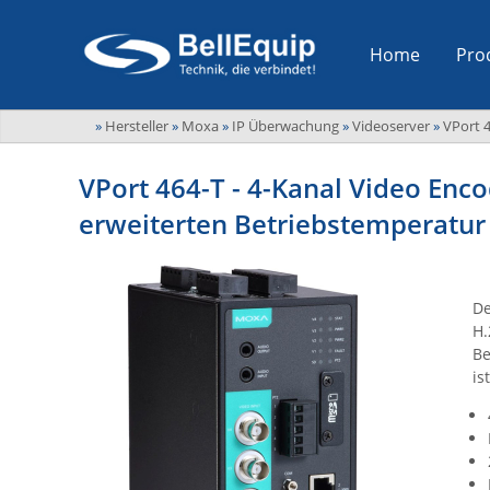
Home
Pro
»
Hersteller
»
Moxa
»
IP Überwachung
»
Videoserver
»
VPort 4
VPort 464-T - 4-Kanal Video Enc
erweiterten Betriebstemperatu
De
H.
Be
is