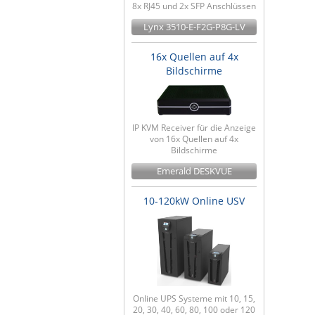
8x RJ45 und 2x SFP Anschlüssen
Lynx 3510-E-F2G-P8G-LV
16x Quellen auf 4x
Bildschirme
IP KVM Receiver für die Anzeige
von 16x Quellen auf 4x
Bildschirme
Emerald DESKVUE
10-120kW Online USV
Online UPS Systeme mit 10, 15,
20, 30, 40, 60, 80, 100 oder 120