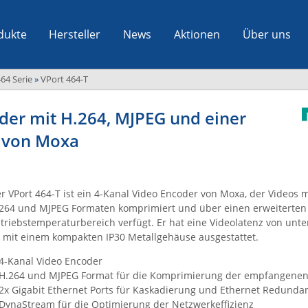
dukte
Hersteller
News
Aktionen
Über uns
64 Serie
»
VPort 464-T
oder mit H.264, MJPEG und einer
r von Moxa
r VPort 464-T ist ein 4-Kanal Video Encoder von Moxa, der Videos m
264 und MJPEG Formaten komprimiert und über einen erweiterten
triebstemperaturbereich verfügt. Er hat eine Videolatenz von unt
t mit einem kompakten IP30 Metallgehäuse ausgestattet.
4-Kanal Video Encoder
H.264 und MJPEG Format für die Komprimierung der empfangenen
2x Gigabit Ethernet Ports für Kaskadierung und Ethernet Redunda
DynaStream für die Optimierung der Netzwerkeffizienz