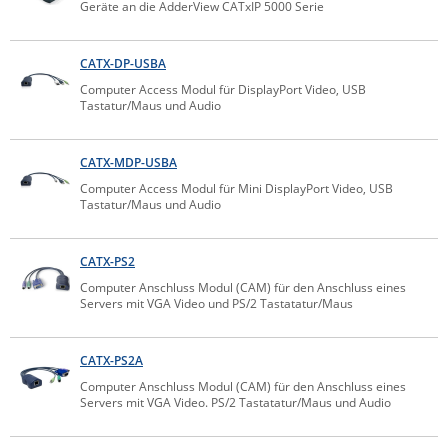
Geräte an die AdderView CATxIP 5000 Serie
Comet System
Energiemessung
Energieverteilung
IP, WLAN & GSM Sensorik
IoT - Internet of Things
CompleTech
IPC, Industrielle Netzwerktechnik & WLAN
CATX-DP-USBA
Contemporary Controls
Computer Access Modul für DisplayPort Video, USB
Datenlogger
Remote I/O
Industrielle Netzwerktechnik / Kommunikation
Industrielle Computer
Tastatur/Maus und Audio
Sonstige
Digi
Eaton
Wi-Fi - WLAN - Wireless
CATX-MDP-USBA
Serverräume
RMA / Rücksendung / Support
Elsys
Computer Access Modul für Mini DisplayPort Video, USB
IT Netzwerktechnik / Kommunikation
Tastatur/Maus und Audio
Enginko - mcf88
Fokus Technologies
CATX-PS2
Gefen
Computer Anschluss Modul (CAM) für den Anschluss eines
Servers mit VGA Video und PS/2 Tastatatur/Maus
Gude
Guntermann & Drunck
CATX-PS2A
High Sec Labs
Computer Anschluss Modul (CAM) für den Anschluss eines
Servers mit VGA Video. PS/2 Tastatatur/Maus und Audio
HW group
Icron