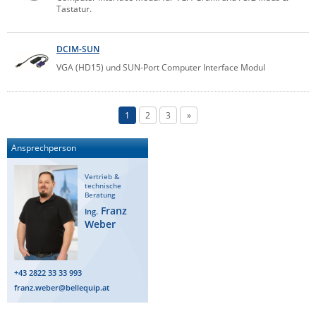
Tastatur.
DCIM-SUN
VGA (HD15) und SUN-Port Computer Interface Modul
1
2
3
»
Ansprechperson
Vertrieb &
technische
Beratung
Franz
Ing.
Weber
+43 2822 33 33 993
franz.weber@bellequip.at