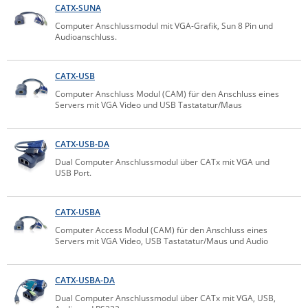
CATX-SUNA
IEC Lock
Computer Anschlussmodul mit VGA-Grafik, Sun 8 Pin und
Ihse
Audioanschluss.
Kerlink
CATX-USB
Kramer Electronics
Computer Anschluss Modul (CAM) für den Anschluss eines
KVM TEC
Servers mit VGA Video und USB Tastatatur/Maus
Legrand
CATX-USB-DA
LigoWave
Dual Computer Anschlussmodul über CATx mit VGA und
Milesight
USB Port.
Moxa
CATX-USBA
Netio
Computer Access Modul (CAM) für den Anschluss eines
Panorama Antennas
Servers mit VGA Video, USB Tastatatur/Maus und Audio
PatchSee
Power Kingdom
CATX-USBA-DA
Dual Computer Anschlussmodul über CATx mit VGA, USB,
Poynting