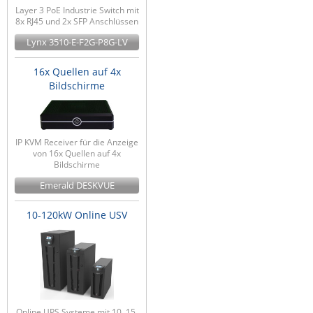
Layer 3 PoE Industrie Switch mit
8x RJ45 und 2x SFP Anschlüssen
Lynx 3510-E-F2G-P8G-LV
16x Quellen auf 4x
Bildschirme
IP KVM Receiver für die Anzeige
von 16x Quellen auf 4x
Bildschirme
Emerald DESKVUE
10-120kW Online USV
Online UPS Systeme mit 10, 15,