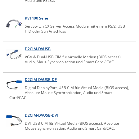
Audio und RS232.
Raritan
Riello UPS
KV1400 Serie
ServSwitch CX Server Access Module mit einem PS/2, USB
Server Technology
HID oder Sun Anschluss
Siretta
SIRIO Antenne
D2CIM-DVUSB
Sunbird
VGA & Dual-USB CIM für virtuelle Medien (BIOS access),
Audio, Maus-Synchronisation und Smart Card / CAC
Tactical Software
TEKTELIC
D2CIM-DVUSB-DP
Teltonika
Digital DisplayPort, USB CIM für Virtual Media (BIOS access),
Absolute Mouse Synchronization, Audio und Smart
Unwired Networks
Card/CAC
Vision
D2CIM-DVUSB-DVI
WATTECO
DVI, USB CIM für Virtual Media (BIOS access), Absolute
Westermo
Mouse Synchronization, Audio und Smart Card/CAC.
Yuasa