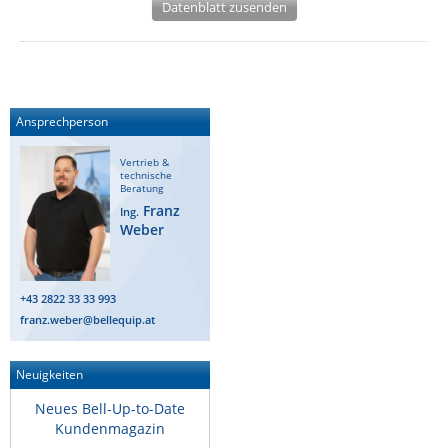
Datenblatt zusenden
IEC Lock
Ihse
Kerlink
Kramer Electronics
Ansprechperson
KVM TEC
Vertrieb &
technische
Legrand
Beratung
Franz
Ing.
LigoWave
Weber
Milesight
Moxa
+43 2822 33 33 993
Netio
franz.weber@bellequip.at
Panorama Antennas
PatchSee
Neuigkeiten
Power Kingdom
Neues Bell-Up-to-Date
Kundenmagazin
Poynting