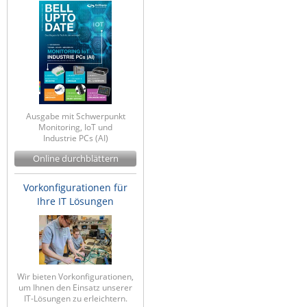
Raritan
Riello UPS
Server Technology
Siretta
SIRIO Antenne
Ausgabe mit Schwerpunkt
Sunbird
Monitoring, IoT und
Industrie PCs (AI)
Tactical Software
Online durchblättern
TEKTELIC
Vorkonfigurationen für
Teltonika
Ihre IT Lösungen
Unwired Networks
Vision
WATTECO
Wir bieten Vorkonfigurationen,
Westermo
um Ihnen den Einsatz unserer
IT-Lösungen zu erleichtern.
Yuasa