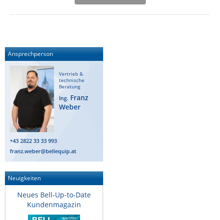
IEC Lock
Ihse
Kerlink
Ansprechperson
Kramer Electronics
KVM TEC
Vertrieb &
technische
Beratung
Legrand
Franz
Ing.
LigoWave
Weber
Milesight
Moxa
+43 2822 33 33 993
franz.weber@bellequip.at
Netio
Panorama Antennas
Neuigkeiten
PatchSee
Neues Bell-Up-to-Date
Power Kingdom
Kundenmagazin
Poynting