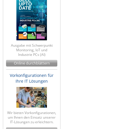
Raritan
Riello UPS
Server Technology
Siretta
SIRIO Antenne
Ausgabe mit Schwerpunkt
Monitoring, IoT und
Sunbird
Industrie PCs (AI)
Tactical Software
Online durchblättern
TEKTELIC
Vorkonfigurationen für
Teltonika
Ihre IT Lösungen
Unwired Networks
Vision
WATTECO
Wir bieten Vorkonfigurationen,
Westermo
um Ihnen den Einsatz unserer
IT-Lösungen zu erleichtern.
Yuasa