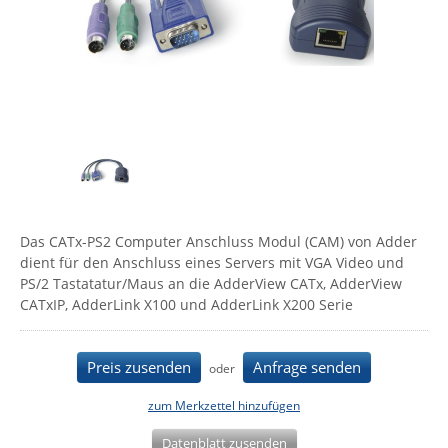
Comet System
Energiemessung
Energieverteilung
IP, WLAN & GSM Sensorik
IoT - Internet of Things
CompleTech
IPC, Industrielle Netzwerktechnik & WLAN
Contemporary Controls
Datenlogger
Remote I/O
Industrielle Netzwerktechnik / Kommunikation
Industrielle Computer
Sonstige
Digi
Eaton
Wi-Fi - WLAN - Wireless
Serverräume
RMA / Rücksendung / Support
Elsys
IT Netzwerktechnik / Kommunikation
Enginko - mcf88
Das CATx-PS2 Computer Anschluss Modul (CAM) von Adder
Fokus Technologies
dient für den Anschluss eines Servers mit VGA Video und
Gefen
PS/2 Tastatatur/Maus an die AdderView CATx, AdderView
CATxIP, AdderLink X100 und AdderLink X200 Serie
Gude
Guntermann & Drunck
Preis zusenden
Anfrage senden
oder
High Sec Labs
HW group
zum Merkzettel hinzufügen
Icron
Datenblatt zusenden