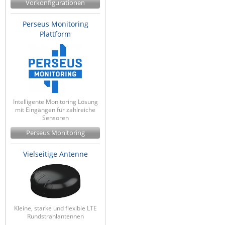
Vorkonfigurationen
ZPE Systems
Perseus Monitoring
Plattform
News zu unseren Herstellern
Intelligente Monitoring Lösung
mit Eingängen für zahlreiche
Sensoren
Perseus Monitoring
Vielseitige Antenne
Kleine, starke und flexible LTE
Rundstrahlantennen