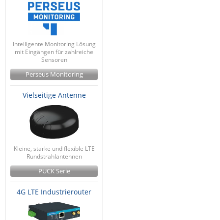
Raritan
Riello UPS
Server Technology
Intelligente Monitoring Lösung
mit Eingängen für zahlreiche
Siretta
Sensoren
SIRIO Antenne
Perseus Monitoring
Sunbird
Vielseitige Antenne
Tactical Software
TEKTELIC
Teltonika
Kleine, starke und flexible LTE
Unwired Networks
Rundstrahlantennen
Vision
PUCK Serie
WATTECO
4G LTE Industrierouter
Westermo
Yuasa