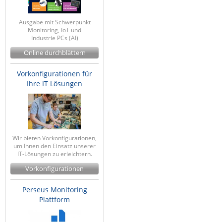
IEC Lock
Ausgabe mit Schwerpunkt
Ihse
Monitoring, IoT und
Industrie PCs (AI)
Kerlink
Online durchblättern
Kramer Electronics
Vorkonfigurationen für
KVM TEC
Ihre IT Lösungen
Legrand
LigoWave
Milesight
Moxa
Wir bieten Vorkonfigurationen,
um Ihnen den Einsatz unserer
Netio
IT-Lösungen zu erleichtern.
Vorkonfigurationen
Panorama Antennas
PatchSee
Perseus Monitoring
Plattform
Power Kingdom
Poynting