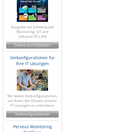
IEC Lock
Ihse
Kerlink
Ausgabe mit Schwerpunkt
Monitoring, IoT und
Kramer Electronics
Industrie PCs (AI)
KVM TEC
Online durchblättern
Legrand
Vorkonfigurationen für
LigoWave
Ihre IT Lösungen
Milesight
Moxa
Netio
Wir bieten Vorkonfigurationen,
um Ihnen den Einsatz unserer
Panorama Antennas
IT-Lösungen zu erleichtern.
PatchSee
Vorkonfigurationen
Power Kingdom
Perseus Monitoring
Poynting