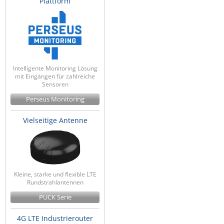
Plattform
Raritan
Riello UPS
Server Technology
Siretta
Intelligente Monitoring Lösung
SIRIO Antenne
mit Eingängen für zahlreiche
Sensoren
Sunbird
Perseus Monitoring
Tactical Software
Vielseitige Antenne
TEKTELIC
Teltonika
Unwired Networks
Vision
Kleine, starke und flexible LTE
Rundstrahlantennen
WATTECO
PUCK Serie
Westermo
4G LTE Industrierouter
Yuasa