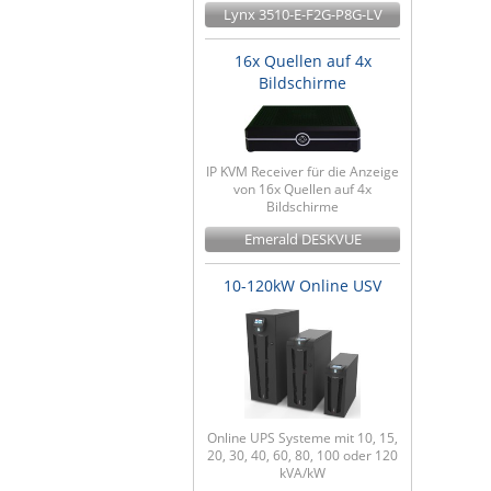
Lynx 3510-E-F2G-P8G-LV
16x Quellen auf 4x
Bildschirme
IP KVM Receiver für die Anzeige
von 16x Quellen auf 4x
Bildschirme
Emerald DESKVUE
10-120kW Online USV
Online UPS Systeme mit 10, 15,
20, 30, 40, 60, 80, 100 oder 120
kVA/kW