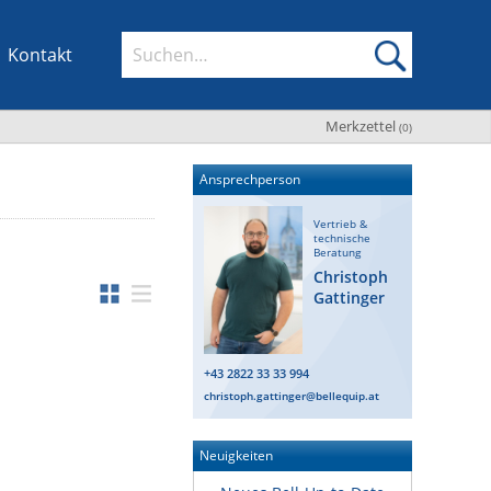
Kontakt
Merkzettel
(
0
)
Ansprechperson
Vertrieb &
technische
Beratung
Christoph
Gattinger
+43 2822 33 33 994
christoph.gattinger@bellequip.at
Neuigkeiten