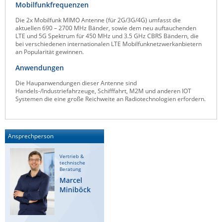
Mobilfunkfrequenzen
ZPE Systems
Die 2x Mobilfunk MIMO Antenne (für 2G/3G/4G) umfasst die
aktuellen 690 – 2700 MHz Bänder, sowie dem neu auftauchenden
LTE und 5G Spektrum für 450 MHz und 3.5 GHz CBRS Bändern, die
bei verschiedenen internationalen LTE Mobilfunknetzwerkanbietern
News zu unseren Herstellern
an Popularität gewinnen.
Anwendungen
Die Haupanwendungen dieser Antenne sind
Handels-/Industriefahrzeuge, Schifffahrt, M2M und anderen IOT
Systemen die eine große Reichweite an Radiotechnologien erfordern.
Ansprechperson
Vertrieb &
technische
Beratung
Marcel
Miniböck