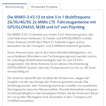
Raritan
Beschreibung
Verwandte Produkte
Riello UPS
Die MIMO-3-V2-13 ist eine 3 in 1 Multifrequenz
Server Technology
2G/3G/4G/5G 2x MiMo LTE Fahrzeugantenne mit
GPS/GLONASS, M2M und IoT von Poynting
Siretta
Die MIMO-3-V2-13 besteht aus einem 3-in1 Antennensystem, das
SIRIO Antenne
innerhalb eines Gehäuses 2x Celular und GPS/GLONASS enthält.
Diese Antenne erfüllt die E-Mark E1 Anforderungen und ist
Sunbird
besonders für die Transport- und Schifffahrtsindustrie gestaltet.
Tactical Software
Diese Antenne kann, durch den hohen Breitbandfähigkeiten, mit
verschiedenen Betreibern und Technologien genutzt werden und ist
TEKTELIC
für zukünftige Mobilfunktechnologien wie 5G und 3.8 GHz
ausgestattet. Die dritte Antenne ist ein aktives Höchstleistung
Teltonika
GPS/GLONASS System, dass bei Temperaturen von bis zu -40 Grad
einsatzsfähig ist.
Unwired Networks
Die Antenne übertrifft den Großteil der Konkurrenz, wegen der
Vision
Sorgfalt, mit der das Design der Antenne gestaltet wurde. Die
Strahlungsmuster aller Strahlungselemente schaffen ein exzellentes
WATTECO
Gleichgewicht zwischen Mustervielfalt, Omnidirektionalität und guter
Strahlungsfähigkeit in den benötigten Höhen, die bei Antennen dieser
Westermo
Art von großer Wichtigkeit sind, besonders in den Transport und
Schifffahrtsmärkten.
Yuasa