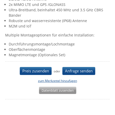
2x MIMO LTE und GPS /GLONASS
IEC Lock
Ultra-Breitband, beinhaltet 450 MHz und 3.5 GHz CBRS
Ihse
Bänder
Robuste und wasserresistente (IP68) Antenne
Kerlink
M2M und IoT
Kramer Electronics
Multiple Montageoptionen für einfache Installation:
KVM TEC
Durchführungsmontage/Lochmontage
Legrand
Oberflächenmontage
Magnetmontage (Optionales Set)
LigoWave
Milesight
Preis zusenden
Anfrage senden
Moxa
oder
Netio
zum Merkzettel hinzufügen
Panorama Antennas
Datenblatt zusenden
PatchSee
Power Kingdom
Poynting