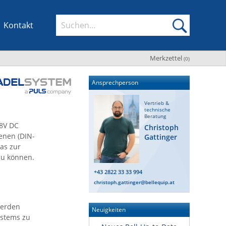
Kontakt
Merkzettel
(
0
)
Ansprechperson
Vertrieb &
technische
Beratung
48V DC
Christoph
enen (DIN-
Gattinger
das zur
zu können.
+43 2822 33 33 994
christoph.gattinger@bellequip.at
werden
Neuigkeiten
ystems zu