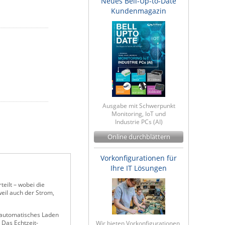
Neues Bell-Up-to-Date
Kundenmagazin
Ausgabe mit Schwerpunkt
Monitoring, IoT und
Industrie PCs (AI)
Online durchblättern
Vorkonfigurationen für
Ihre IT Lösungen
eilt – wobei die
weil auch der Strom,
 automatisches Laden
 Das Echtzeit-
Wir bieten Vorkonfigurationen,