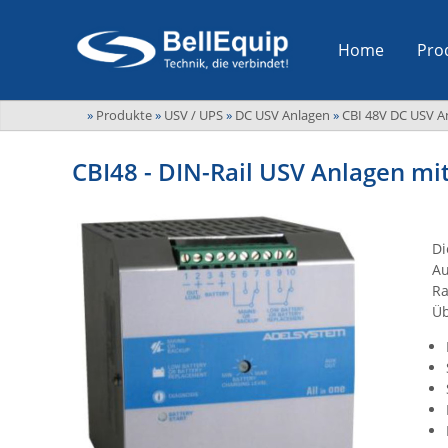
Home
Pro
»
Produkte
»
USV / UPS
»
DC USV Anlagen
»
CBI 48V DC USV A
CBI48 - DIN-Rail USV Anlagen m
Di
Au
Ra
Üb