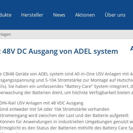
dukte
Hersteller
News
Aktionen
Über uns
nlagen
it 48V DC Ausgang von ADEL system
e CBI48 Geräte von ADEL system sind All-in-One USV Anlagen mit 
sgangsspannung und 5-10A Stromstärke zur Montage auf Hutschi
ils). Sie haben ein umfassendes "Battery Care" System integriert, 
erwachung der Batterien dient, um höchste Verfügbarkeit bieten 
DIN-Rail USV Anlagen mit 48 VDC Ausgang
Sind entweder mit 5A oder 10A Stromstärke vorhanden
Stromeingang wird zwischen der Last und der Batterie aufgeteilt
Können für Anwendungen in industriellen Umgebungen genutzt 
Ermöglicht es den Status der Batterien mithilfe des Battery Care S