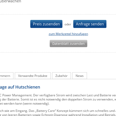
überwachen
Preis zusenden
Anfrage senden
oder
zum Merkzettel hinzufügen
Datenblatt zusenden
ummern
Verwandte Produkte
Zubehör
News
tage auf Hutschienen
DC Power Management. Der verfügbare Strom wird zwischen Last und Batterie vert
g der Batterie. Somit ist es nicht notwendig den doppelten Strom zu verwenden, 
det werden kann (wenn notwendig).
ch wie am Eingang. Das „Battery Care“ Konzept kümmert sich um schnelles und
 von leeren Batterien sowie Echtzeit-Diagnose während Installation und Betrieb.