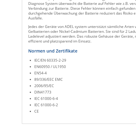
Diagnose System überwacht die Batterie auf Fehler wie z.B. veral
Verbindung zur Batterie. Diese Fehler können einfach gefunden
durchgehende Überwachung der Batterie reduziert das Risiko ei
Ausfälle.
Jedes der Geräte von ADEL system unterstützt sämtliche Arten
Gelbatterien oder Nickel-Cadmium Batterien. Sie sind für 2 La
Ladelevel adjustiert werden. Das robuste Gehäuse der Geräte, m
effizient und platzsparend im Einsatz.
Normen und Zertifikate
IEC/EN 60335-2-29
EN60950 / UL1950
EN54-4
89/336/EEC EMC
2006/95/EC
DIN41773
IEC 61000-6-4
IEC 61000-6-2
CE