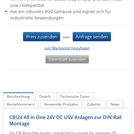
usw.) kompatibel
IEC Lock
Hat ein robustes IP20 Gehäuse und eignet sich für
Ihse
industrielle Anwendungen
Kerlink
Kramer Electronics
Preis zusenden
Anfrage senden
oder
KVM TEC
zum Merkzettel hinzufügen
Legrand
Datenblatt zusenden
LigoWave
Milesight
Moxa
Netio
Beschreibung
Details
Technische Daten
Panorama Antennas
Bestellnummern
Verwandte Produkte
Zubehör
News
PatchSee
CBI24 All in One 24V DC USV Anlagen zur DIN-Rail
Power Kingdom
Montage
Poynting
Die CBI All-in-One Geräte sind die beste Lösung für optimales DC