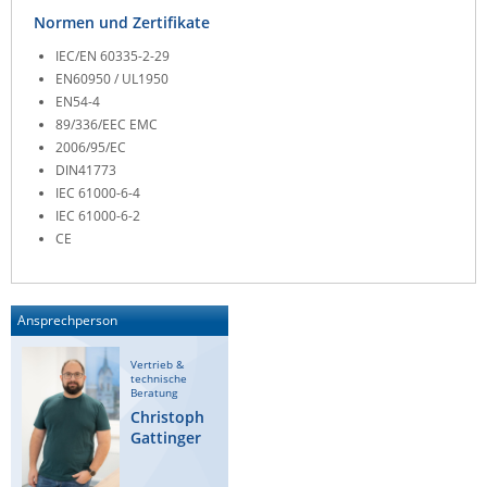
Normen und Zertifikate
ZPE Systems
IEC/EN 60335-2-29
EN60950 / UL1950
EN54-4
News zu unseren Herstellern
89/336/EEC EMC
2006/95/EC
DIN41773
IEC 61000-6-4
IEC 61000-6-2
CE
Ansprechperson
Vertrieb &
technische
Beratung
Christoph
Gattinger