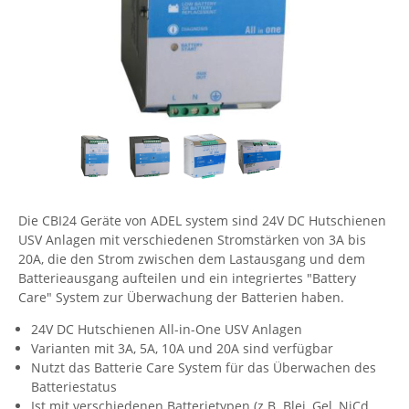
Comet System
Energiemessung
Energieverteilung
IP, WLAN & GSM Sensorik
IoT - Internet of Things
CompleTech
IPC, Industrielle Netzwerktechnik & WLAN
Contemporary Controls
Datenlogger
Remote I/O
Industrielle Netzwerktechnik / Kommunikation
Industrielle Computer
Sonstige
Digi
Eaton
Wi-Fi - WLAN - Wireless
Serverräume
RMA / Rücksendung / Support
Elsys
IT Netzwerktechnik / Kommunikation
Enginko - mcf88
Die CBI24 Geräte von ADEL system sind 24V DC Hutschienen
Fokus Technologies
USV Anlagen mit verschiedenen Stromstärken von 3A bis
Gefen
20A, die den Strom zwischen dem Lastausgang und dem
Batterieausgang aufteilen und ein integriertes "Battery
Gude
Care" System zur Überwachung der Batterien haben.
Guntermann & Drunck
24V DC Hutschienen All-in-One USV Anlagen
High Sec Labs
Varianten mit 3A, 5A, 10A und 20A sind verfügbar
Nutzt das Batterie Care System für das Überwachen des
HW group
Batteriestatus
Icron
Ist mit verschiedenen Batterietypen (z.B. Blei, Gel, NiCd,