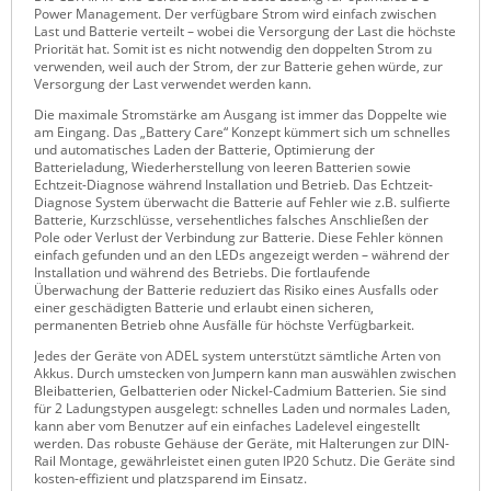
Power Management. Der verfügbare Strom wird einfach zwischen
Raritan
Last und Batterie verteilt – wobei die Versorgung der Last die höchste
Priorität hat. Somit ist es nicht notwendig den doppelten Strom zu
Riello UPS
verwenden, weil auch der Strom, der zur Batterie gehen würde, zur
Versorgung der Last verwendet werden kann.
Server Technology
Die maximale Stromstärke am Ausgang ist immer das Doppelte wie
Siretta
am Eingang. Das „Battery Care“ Konzept kümmert sich um schnelles
und automatisches Laden der Batterie, Optimierung der
SIRIO Antenne
Batterieladung, Wiederherstellung von leeren Batterien sowie
Echtzeit-Diagnose während Installation und Betrieb. Das Echtzeit-
Sunbird
Diagnose System überwacht die Batterie auf Fehler wie z.B. sulfierte
Batterie, Kurzschlüsse, versehentliches falsches Anschließen der
Tactical Software
Pole oder Verlust der Verbindung zur Batterie. Diese Fehler können
einfach gefunden und an den LEDs angezeigt werden – während der
TEKTELIC
Installation und während des Betriebs. Die fortlaufende
Überwachung der Batterie reduziert das Risiko eines Ausfalls oder
Teltonika
einer geschädigten Batterie und erlaubt einen sicheren,
permanenten Betrieb ohne Ausfälle für höchste Verfügbarkeit.
Unwired Networks
Jedes der Geräte von ADEL system unterstützt sämtliche Arten von
Akkus. Durch umstecken von Jumpern kann man auswählen zwischen
Vision
Bleibatterien, Gelbatterien oder Nickel-Cadmium Batterien. Sie sind
für 2 Ladungstypen ausgelegt: schnelles Laden und normales Laden,
WATTECO
kann aber vom Benutzer auf ein einfaches Ladelevel eingestellt
werden. Das robuste Gehäuse der Geräte, mit Halterungen zur DIN-
Westermo
Rail Montage, gewährleistet einen guten IP20 Schutz. Die Geräte sind
kosten-effizient und platzsparend im Einsatz.
Yuasa