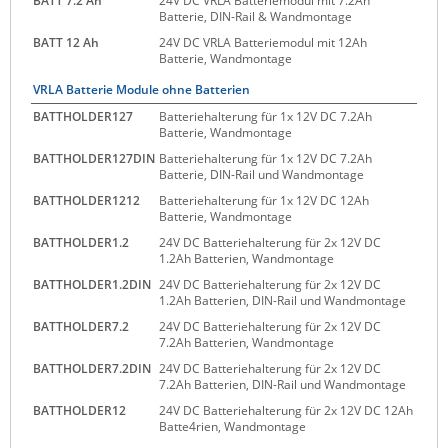
BATT 7.2 Ah
24V DC VRLA Batteriemodul mit 7.2Ah
Batterie, DIN-Rail & Wandmontage
Raritan
BATT 12 Ah
24V DC VRLA Batteriemodul mit 12Ah
Riello UPS
Batterie, Wandmontage
Server Technology
VRLA Batterie Module ohne Batterien
BATTHOLDER127
Batteriehalterung für 1x 12V DC 7.2Ah
Siretta
Batterie, Wandmontage
SIRIO Antenne
BATTHOLDER127DIN
Batteriehalterung für 1x 12V DC 7.2Ah
Batterie, DIN-Rail und Wandmontage
Sunbird
BATTHOLDER1212
Batteriehalterung für 1x 12V DC 12Ah
Tactical Software
Batterie, Wandmontage
BATTHOLDER1.2
24V DC Batteriehalterung für 2x 12V DC
TEKTELIC
1.2Ah Batterien, Wandmontage
Teltonika
BATTHOLDER1.2DIN
24V DC Batteriehalterung für 2x 12V DC
1.2Ah Batterien, DIN-Rail und Wandmontage
Unwired Networks
BATTHOLDER7.2
24V DC Batteriehalterung für 2x 12V DC
Vision
7.2Ah Batterien, Wandmontage
BATTHOLDER7.2DIN
24V DC Batteriehalterung für 2x 12V DC
WATTECO
7.2Ah Batterien, DIN-Rail und Wandmontage
Westermo
BATTHOLDER12
24V DC Batteriehalterung für 2x 12V DC 12Ah
Batte4rien, Wandmontage
Yuasa