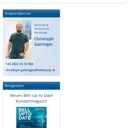
ZPE Systems
Ansprechperson
Vertrieb &
News zu unseren Herstellern
technische
Beratung
Christoph
Gattinger
+43 2822 33 33 994
christoph.gattinger@bellequip.at
Neuigkeiten
Neues Bell-Up-to-Date
Kundenmagazin