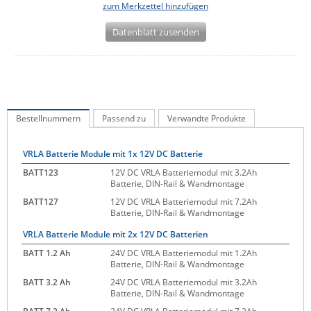
zum Merkzettel hinzufügen
IEC Lock
Datenblatt zusenden
Ihse
Kerlink
Kramer Electronics
KVM TEC
Bestellnummern
Passend zu
Verwandte Produkte
Legrand
LigoWave
VRLA Batterie Module mit 1x 12V DC Batterie
Milesight
BATT123
12V DC VRLA Batteriemodul mit 3.2Ah
Batterie, DIN-Rail & Wandmontage
Moxa
BATT127
12V DC VRLA Batteriemodul mit 7.2Ah
Batterie, DIN-Rail & Wandmontage
Netio
VRLA Batterie Module mit 2x 12V DC Batterien
Panorama Antennas
BATT 1.2 Ah
24V DC VRLA Batteriemodul mit 1.2Ah
PatchSee
Batterie, DIN-Rail & Wandmontage
Power Kingdom
BATT 3.2 Ah
24V DC VRLA Batteriemodul mit 3.2Ah
Batterie, DIN-Rail & Wandmontage
Poynting