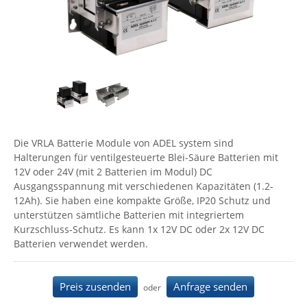
Comet System
Energiemessung
Energieverteilung
IP, WLAN & GSM Sensorik
IoT - Internet of Things
CompleTech
IPC, Industrielle Netzwerktechnik & WLAN
Contemporary Controls
Datenlogger
Remote I/O
Industrielle Netzwerktechnik / Kommunikation
Industrielle Computer
Sonstige
Digi
Eaton
Wi-Fi - WLAN - Wireless
Serverräume
RMA / Rücksendung / Support
Elsys
IT Netzwerktechnik / Kommunikation
Die VRLA Batterie Module von ADEL system sind
Enginko - mcf88
Halterungen für ventilgesteuerte Blei-Säure Batterien mit
Fokus Technologies
12V oder 24V (mit 2 Batterien im Modul) DC
Ausgangsspannung mit verschiedenen Kapazitäten (1.2-
Gefen
12Ah). Sie haben eine kompakte Größe, IP20 Schutz und
Gude
unterstützen sämtliche Batterien mit integriertem
Kurzschluss-Schutz. Es kann 1x 12V DC oder 2x 12V DC
Guntermann & Drunck
Batterien verwendet werden.
High Sec Labs
HW group
Preis zusenden
Anfrage senden
oder
Icron