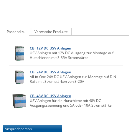
IEC Lock
Ihse
Kerlink
Passend zu
Verwandte Produkte
Kramer Electronics
KVM TEC
CBI 12V DC USV Anlagen
USV Anlagen mit 12V DC Ausgang zur Montage auf
Legrand
Hutschienen mit 3-35A Stromstärke
LigoWave
CBI 24V DC USV Anlagen
Milesight
All-in-One 24V DC USV Anlagen zur Montage auf DIN-
Rails mit Stromstärken von 3-20A
Moxa
Netio
CBI 48V DC USV Anlagen
Panorama Antennas
USV Anlagen für die Hutschiene mit 48V DC
Ausgangsspannung und 5A oder 10A Stromstärke
PatchSee
Power Kingdom
Ansprechperson
Poynting