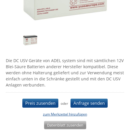
Comet System
Energiemessung
Energieverteilung
IP, WLAN & GSM Sensorik
IoT - Internet of Things
CompleTech
IPC, Industrielle Netzwerktechnik & WLAN
Contemporary Controls
Datenlogger
Remote I/O
Industrielle Netzwerktechnik / Kommunikation
Industrielle Computer
Sonstige
Digi
Eaton
Wi-Fi - WLAN - Wireless
Serverräume
RMA / Rücksendung / Support
Elsys
IT Netzwerktechnik / Kommunikation
Die DC USV Geräte von ADEL system sind mit sämtlichen 12V
Enginko - mcf88
Blei-Säure Batterien anderer Hersteller kompatibel. Diese
Fokus Technologies
werden ohne Halterung geliefert und zur Verwendung meist
einfach unten in die Schränke gestellt und mit den DC USV
Gefen
Anlagen verbunden.
Gude
Guntermann & Drunck
Preis zusenden
Anfrage senden
oder
High Sec Labs
zum Merkzettel hinzufügen
HW group
Datenblatt zusenden
Icron