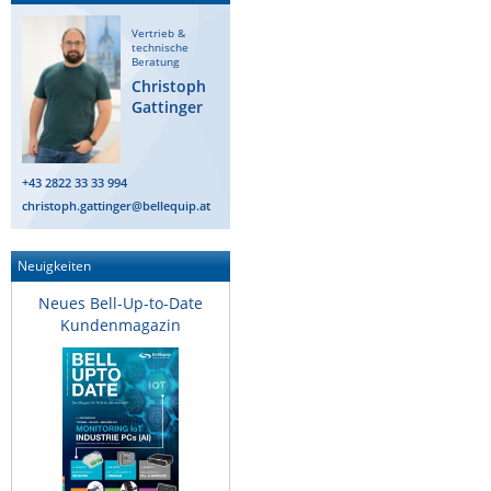
Raritan
Vertrieb &
technische
Riello UPS
Beratung
Christoph
Server Technology
Gattinger
Siretta
SIRIO Antenne
+43 2822 33 33 994
Sunbird
christoph.gattinger@bellequip.at
Tactical Software
Neuigkeiten
TEKTELIC
Neues Bell-Up-to-Date
Teltonika
Kundenmagazin
Unwired Networks
Vision
WATTECO
Westermo
Yuasa