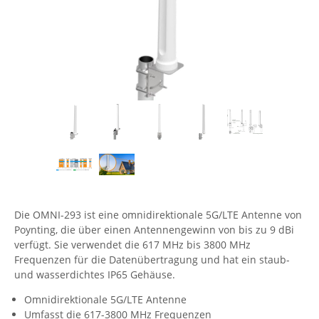
Comet System
Energiemessung
Energieverteilung
IP, WLAN & GSM Sensorik
IoT - Internet of Things
CompleTech
IPC, Industrielle Netzwerktechnik & WLAN
Contemporary Controls
Datenlogger
Remote I/O
Industrielle Netzwerktechnik / Kommunikation
Industrielle Computer
Sonstige
Digi
Eaton
Wi-Fi - WLAN - Wireless
Serverräume
RMA / Rücksendung / Support
Elsys
IT Netzwerktechnik / Kommunikation
Enginko - mcf88
Fokus Technologies
Gefen
Die OMNI-293 ist eine omnidirektionale 5G/LTE Antenne von
Gude
Poynting, die über einen Antennengewinn von bis zu 9 dBi
Guntermann & Drunck
verfügt. Sie verwendet die 617 MHz bis 3800 MHz
Frequenzen für die Datenübertragung und hat ein staub-
High Sec Labs
und wasserdichtes IP65 Gehäuse.
HW group
Omnidirektionale 5G/LTE Antenne
Icron
Umfasst die 617-3800 MHz Frequenzen