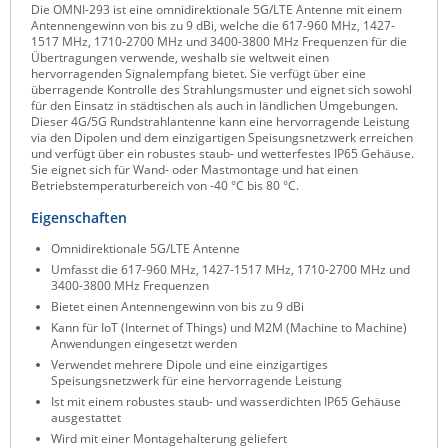
Die OMNI-293 ist eine omnidirektionale 5G/LTE Antenne mit einem
Raritan
Antennengewinn von bis zu 9 dBi, welche die 617-960 MHz, 1427-
1517 MHz, 1710-2700 MHz und 3400-3800 MHz Frequenzen für die
Riello UPS
Übertragungen verwende, weshalb sie weltweit einen
hervorragenden Signalempfang bietet. Sie verfügt über eine
Server Technology
überragende Kontrolle des Strahlungsmuster und eignet sich sowohl
für den Einsatz in städtischen als auch in ländlichen Umgebungen.
Siretta
Dieser 4G/5G Rundstrahlantenne kann eine hervorragende Leistung
via den Dipolen und dem einzigartigen Speisungsnetzwerk erreichen
SIRIO Antenne
und verfügt über ein robustes staub- und wetterfestes IP65 Gehäuse.
Sie eignet sich für Wand- oder Mastmontage und hat einen
Sunbird
Betriebstemperaturbereich von -40 °C bis 80 °C.
Tactical Software
Eigenschaften
TEKTELIC
Omnidirektionale 5G/LTE Antenne
Umfasst die 617-960 MHz, 1427-1517 MHz, 1710-2700 MHz und
Teltonika
3400-3800 MHz Frequenzen
Bietet einen Antennengewinn von bis zu 9 dBi
Unwired Networks
Kann für IoT (Internet of Things) und M2M (Machine to Machine)
Vision
Anwendungen eingesetzt werden
Verwendet mehrere Dipole und eine einzigartiges
WATTECO
Speisungsnetzwerk für eine hervorragende Leistung
Ist mit einem robustes staub- und wasserdichten IP65 Gehäuse
Westermo
ausgestattet
Yuasa
Wird mit einer Montagehalterung geliefert