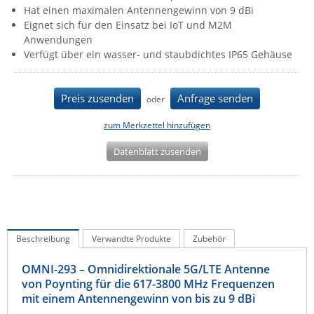
Hat einen maximalen Antennengewinn von 9 dBi
IEC Lock
Eignet sich für den Einsatz bei IoT und M2M
Ihse
Anwendungen
Verfügt über ein wasser- und staubdichtes IP65 Gehäuse
Kerlink
Kramer Electronics
Preis zusenden
Anfrage senden
oder
KVM TEC
zum Merkzettel hinzufügen
Legrand
LigoWave
Datenblatt zusenden
Milesight
Moxa
Netio
Beschreibung
Verwandte Produkte
Zubehör
Panorama Antennas
PatchSee
OMNI-293 – Omnidirektionale 5G/LTE Antenne
von Poynting für die 617-3800 MHz Frequenzen
Power Kingdom
mit einem Antennengewinn von bis zu 9 dBi
Poynting