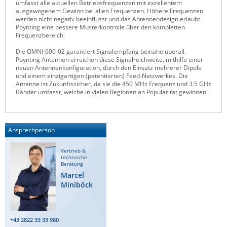
umfasst alle aktuellen Betriebsfrequenzen mit exzellentem
ausgewogenem Gewinn bei allen Frequenzen. Höhere Frequenzen
Raritan
werden nicht negativ beeinflusst und das Antennendesign erlaubt
Poynting eine bessere Musterkontrolle über den kompletten
Riello UPS
Frequenzbereich.
Server Technology
Die OMNI-600-02 garantiert Signalempfang beinahe überall.
Poynting Antennen erreichen diese Signalreichweite, mithilfe einer
Siretta
neuen Antennenkonfiguration, durch den Einsatz mehrerer Dipole
und einem einzigartigen (patentierten) Feed-Netzwerkes. Die
SIRIO Antenne
Antenne ist Zukunftssicher, da sie die 450 MHz Frequenz und 3.5 GHz
Bänder umfasst, welche in vielen Regionen an Popularität gewinnen.
Sunbird
Tactical Software
TEKTELIC
Ansprechperson
Teltonika
Vertrieb &
Unwired Networks
technische
Beratung
Vision
Marcel
Miniböck
WATTECO
Westermo
+43 2822 33 33 980
Yuasa