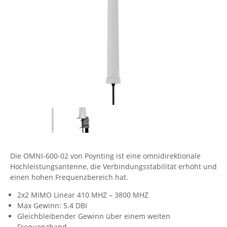
Comet System
Energiemessung
Energieverteilung
IP, WLAN & GSM Sensorik
IoT - Internet of Things
CompleTech
IPC, Industrielle Netzwerktechnik & WLAN
Contemporary Controls
Datenlogger
Remote I/O
Industrielle Netzwerktechnik / Kommunikation
Industrielle Computer
Sonstige
Digi
Eaton
Wi-Fi - WLAN - Wireless
Serverräume
RMA / Rücksendung / Support
Elsys
IT Netzwerktechnik / Kommunikation
Enginko - mcf88
Fokus Technologies
Gefen
Die OMNI-600-02 von Poynting ist eine omnidirektionale
Gude
Hochleistungsantenne, die Verbindungsstabilität erhöht und
Guntermann & Drunck
einen hohen Frequenzbereich hat.
High Sec Labs
2x2 MIMO Linear 410 MHZ – 3800 MHZ
Max Gewinn: 5.4 DBI
HW group
Gleichbleibender Gewinn über einem weiten
Icron
Frequenzband