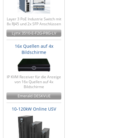
Layer 3 PoE Industrie Switch mit
8x RJ45 und 2x SFP Anschlüssen
Lynx 3510-E-F2G-P8G-LV
16x Quellen auf 4x
Bildschirme
IP KVM Receiver für die Anzeige
von 16x Quellen auf 4x
Bildschirme
Emerald DESKVUE
10-120kW Online USV