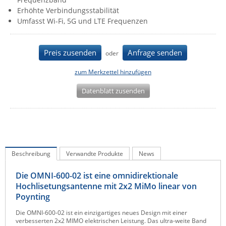
Erhöhte Verbindungsstabilität
IEC Lock
Umfasst Wi-Fi, 5G und LTE Frequenzen
Ihse
Kerlink
Preis zusenden
Anfrage senden
oder
Kramer Electronics
zum Merkzettel hinzufügen
KVM TEC
Datenblatt zusenden
Legrand
LigoWave
Milesight
Moxa
Beschreibung
Verwandte Produkte
News
Netio
Panorama Antennas
Die OMNI-600-02 ist eine omnidirektionale
Hochlisetungsantenne mit 2x2 MiMo linear von
PatchSee
Poynting
Power Kingdom
Die OMNI-600-02 ist ein einzigartiges neues Design mit einer
verbesserten 2x2 MIMO elektrischen Leistung. Das ultra-weite Band
Poynting