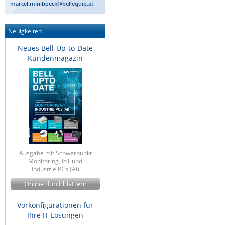
marcel.miniboeck@bellequip.at
ZPE Systems
Neuigkeiten
Neues Bell-Up-to-Date
News zu unseren Herstellern
Kundenmagazin
Ausgabe mit Schwerpunkt
Monitoring, IoT und
Industrie PCs (AI)
Online durchblättern
Vorkonfigurationen für
Ihre IT Lösungen