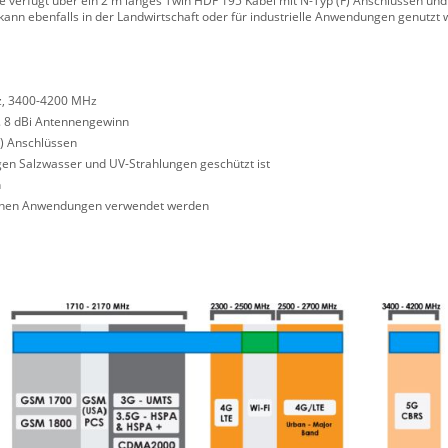
e verfügt über ein 2 m langes Twin HDF 195 Kabel mit N-Typ (F) Anschlüssen und
kann ebenfalls in der Landwirtschaft oder für industrielle Anwendungen genutzt 
z, 3400-4200 MHz
. 8 dBi Antennengewinn
F) Anschlüssen
egen Salzwasser und UV-Strahlungen geschützt ist
h
ftlichen Anwendungen verwendet werden