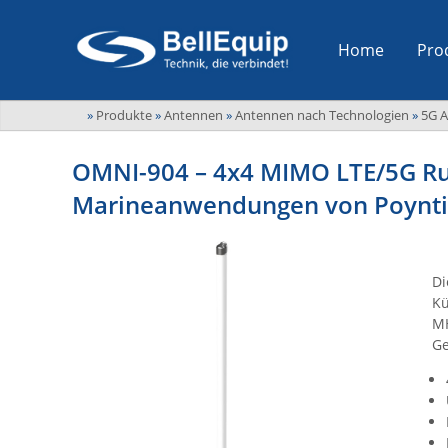
Home
Pro
»
Produkte
»
Antennen
»
Antennen nach Technologien
»
5G 
OMNI-904 – 4x4 MIMO LTE/5G Ru
Marineanwendungen von Poynt
Di
Kü
MH
Ge