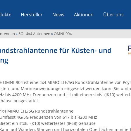
dukte
Hersteller
News
Aktionen
Über uns
Antennen
»
5G - 4x4 Antennen
»
OMNI-904
ndstrahlantenne für Küsten- und
ing
e OMNI-904 ist eine 4x4 MIMO LTE/5G Rundstrahlantenne von Poynt
sten- und Marineanwendungen eingesetzt werden kann. Sie umfas
z bis 4200 MHz Frequenzen und ist mit einem stoß- (IK10) wetterfe
häuse ausgestattet.
4x4 MIMO LTE/5G Rundstrahlantenne
Umfasst 4G/5G Frequenzen von 617 bis 4200 MHz
Bietet ein stoß- (K10) wetterfestes (IP68) Gehäuse
Kann auf Wänden, Stangen und horizontalen Oberflächen montier