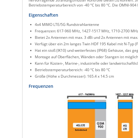
hervorragende Strahlungsmuster Kontrolle bieten zu können. Si
Betriebstemperaturbereich von -40 °C bis 80 °C. Die OMNI-904 
Eigenschaften
4x4 MIMO LTE/5G Rundstrahlantenne
Frequenzen: 617-960 MHz, 1427-1517 MHz, 1710-2700 MH
Bietet 2x Antennen mit max. 3 dBi und 2x Antennen mit max
Verfügt über ein 2m langes Twin HDF 195 Kabel mit N-Typ (
Hat ein stoß (IK10) und wetterfestes (IP68) Gehäuse, das g
Montage auf Oberflächen, Wänden oder Stangen ist möglic
Kann für Küsten-, Marine-, industrielle oder landwirtscha
Betriebstemperaturbereich: -40 °C bis 80 °C
Größe (Höhe x Durchmesser): 165.4 x 14.5 cm
Frequenzen