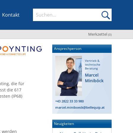
Kontakt
Merkzettel
(
0
)
Ansprechperson
Vertrieb &
technische
Beratung
Marcel
Miniböck
ing, die für
st die 617
sten (IP68)
+43 2822 33 33 980
marcel.miniboeck@bellequip.at
Neuigkeiten
t werden