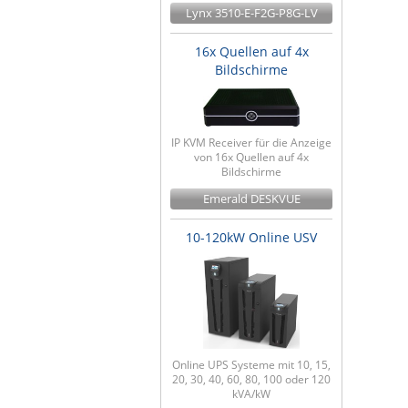
Lynx 3510-E-F2G-P8G-LV
16x Quellen auf 4x
Bildschirme
IP KVM Receiver für die Anzeige
von 16x Quellen auf 4x
Bildschirme
Emerald DESKVUE
10-120kW Online USV
Online UPS Systeme mit 10, 15,
20, 30, 40, 60, 80, 100 oder 120
kVA/kW