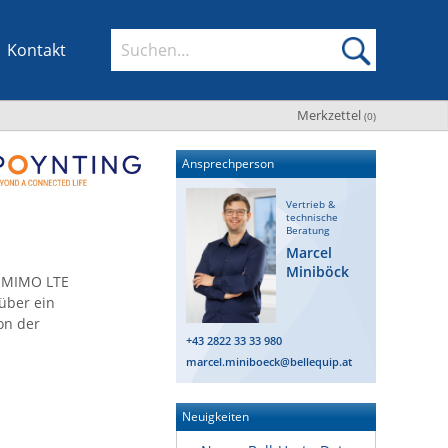
Kontakt
Merkzettel
(
0
)
Ansprechperson
Vertrieb &
technische
Beratung
Marcel
Miniböck
2 MIMO LTE
über ein
on der
+43 2822 33 33 980
marcel.miniboeck@bellequip.at
Neuigkeiten