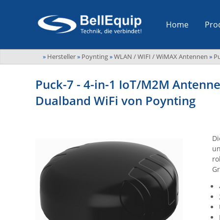
Home
Pro
»
Hersteller
»
Poynting
»
WLAN / WIFI / WiMAX Antennen
»
Pu
Puck-7 - 4-in-1 IoT/M2M Anten
Dualband WiFi von Poynting
Di
un
ro
Gr