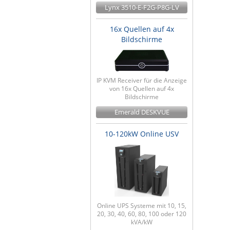
Lynx 3510-E-F2G-P8G-LV
16x Quellen auf 4x
Bildschirme
IP KVM Receiver für die Anzeige
von 16x Quellen auf 4x
Bildschirme
Emerald DESKVUE
10-120kW Online USV
Online UPS Systeme mit 10, 15,
20, 30, 40, 60, 80, 100 oder 120
kVA/kW