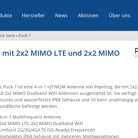
dukte
Hersteller
News
Aktionen
Über uns
ck Serie
»
Puck-7
ne mit 2x2 MIMO LTE und 2x2 MIMO
e Puck-7 ist eine 4-in-1 IoT/M2M Antenne von Poynting, die mit 2x
d 2x2 MIMO Dualband WiFi Antennen ausgestattet ist. Sie verfügt 
bustes und wasserfestes IP68 Gehäuse und ist kann unabhängig v
undfläche befestigt werden.
4-in-1 Multifrequenz Antenne
2x2 MIMO LTE, 2x2 MIMO Dualband WiFi
Umfasst 2G/3G/4G/LTE (5G-Ready) Frequenzen
Kompaktes IP68 Gehäuse mit mehreren Montageoptionen