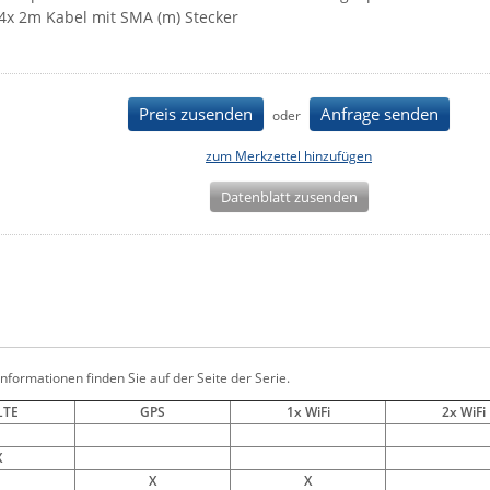
4x 2m Kabel mit SMA (m) Stecker
Preis zusenden
Anfrage senden
oder
zum Merkzettel hinzufügen
Datenblatt zusenden
Informationen finden Sie auf der Seite der Serie.
LTE
GPS
1x WiFi
2x WiFi
X
X
X