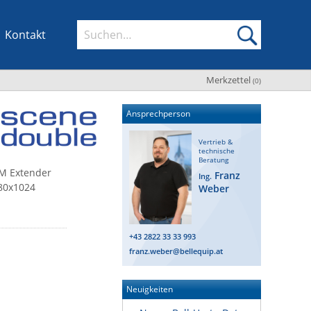
Kontakt
Merkzettel
(
0
)
Ansprechperson
Vertrieb &
technische
Beratung
VM Extender
Franz
Ing.
280x1024
Weber
+43 2822 33 33 993
franz.weber@bellequip.at
Neuigkeiten