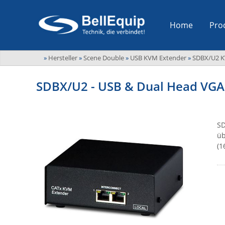
Home
Pro
»
Hersteller
»
Scene Double
»
USB KVM Extender
»
SDBX/U2 K
SDBX/U2 - USB & Dual Head VGA
SD
üb
(1