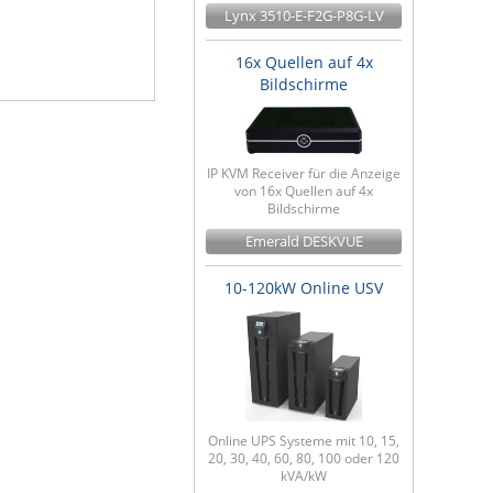
Lynx 3510-E-F2G-P8G-LV
16x Quellen auf 4x
Bildschirme
IP KVM Receiver für die Anzeige
von 16x Quellen auf 4x
Bildschirme
Emerald DESKVUE
10-120kW Online USV
Online UPS Systeme mit 10, 15,
20, 30, 40, 60, 80, 100 oder 120
kVA/kW