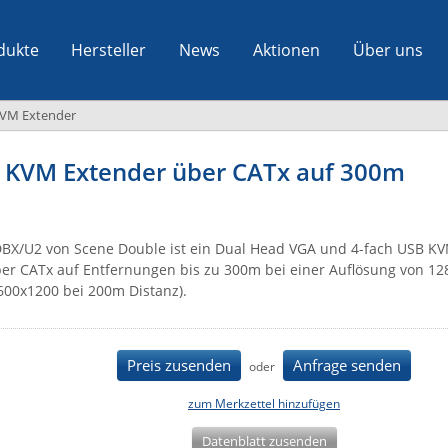
dukte
Hersteller
News
Aktionen
Über uns
VM Extender
 KVM Extender über CATx auf 300m
BX/U2 von Scene Double ist ein Dual Head VGA und 4-fach USB K
er CATx auf Entfernungen bis zu 300m bei einer Auflösung von 1
600x1200 bei 200m Distanz).
Preis zusenden
Anfrage senden
oder
zum Merkzettel hinzufügen
Datenblatt zusenden