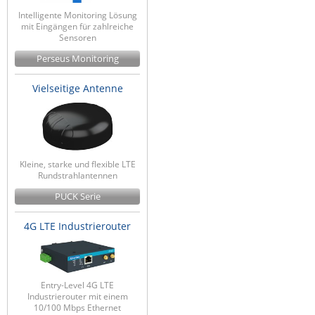
Raritan
Intelligente Monitoring Lösung
mit Eingängen für zahlreiche
Riello UPS
Sensoren
Perseus Monitoring
Server Technology
Siretta
Vielseitige Antenne
SIRIO Antenne
Sunbird
Tactical Software
Kleine, starke und flexible LTE
TEKTELIC
Rundstrahlantennen
Teltonika
PUCK Serie
Unwired Networks
4G LTE Industrierouter
Vision
WATTECO
Entry-Level 4G LTE
Westermo
Industrierouter mit einem
10/100 Mbps Ethernet
Yuasa