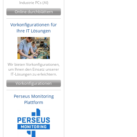
Industrie PCs (AI)
IEC Lock
Online durchblättern
Ihse
Vorkonfigurationen für
Kerlink
Ihre IT Lösungen
Kramer Electronics
KVM TEC
Legrand
Wir bieten Vorkonfigurationen,
LigoWave
um Ihnen den Einsatz unserer
IT-Lösungen zu erleichtern.
Milesight
Vorkonfigurationen
Moxa
Netio
Perseus Monitoring
Plattform
Panorama Antennas
PatchSee
Power Kingdom
Poynting