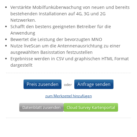
IEC Lock
Verstärkte Mobilfunküberwachung von neuen und bereits
bestehenden Installationen auf 4G, 3G und 2G
Ihse
Netzwerken.
Kerlink
Schafft den bestens geeigneten Betreiber für die
Anwendung
Kramer Electronics
Bewertet die Leistung der bevorzugten MNO
Nutze liveScan um die Antennenausrichtung zu einer
KVM TEC
ausgewählten Basisstation festzustellen
Legrand
Ergebnisse werden in CSV und graphischen HTML Format
dargestellt
LigoWave
Milesight
Preis zusenden
Anfrage senden
oder
Moxa
Netio
zum Merkzettel hinzufügen
Panorama Antennas
Datenblatt zusenden
Cloud Survey Kartenportal
PatchSee
Power Kingdom
Poynting