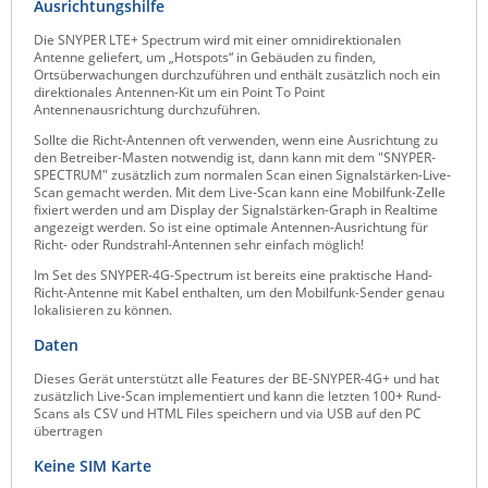
Ausrichtungshilfe
ZPE Systems
Die SNYPER LTE+ Spectrum wird mit einer omnidirektionalen
Antenne geliefert, um „Hotspots“ in Gebäuden zu finden,
Ortsüberwachungen durchzuführen und enthält zusätzlich noch ein
direktionales Antennen-Kit um ein Point To Point
News zu unseren Herstellern
Antennenausrichtung durchzuführen.
Sollte die Richt-Antennen oft verwenden, wenn eine Ausrichtung zu
den Betreiber-Masten notwendig ist, dann kann mit dem "SNYPER-
SPECTRUM" zusätzlich zum normalen Scan einen Signalstärken-Live-
Scan gemacht werden. Mit dem Live-Scan kann eine Mobilfunk-Zelle
fixiert werden und am Display der Signalstärken-Graph in Realtime
angezeigt werden. So ist eine optimale Antennen-Ausrichtung für
Richt- oder Rundstrahl-Antennen sehr einfach möglich!
Im Set des SNYPER-4G-Spectrum ist bereits eine praktische Hand-
Richt-Antenne mit Kabel enthalten, um den Mobilfunk-Sender genau
lokalisieren zu können.
Daten
Dieses Gerät unterstützt alle Features der BE-SNYPER-4G+ und hat
zusätzlich Live-Scan implementiert und kann die letzten 100+ Rund-
Scans als CSV und HTML Files speichern und via USB auf den PC
übertragen
Keine SIM Karte