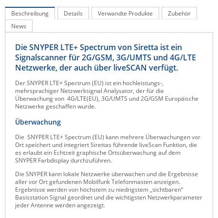
Raritan
Beschreibung
Details
Verwandte Produkte
Zubehör
News
Riello UPS
Server Technology
Die SNYPER LTE+ Spectrum von Siretta ist ein
Signalscanner für 2G/GSM, 3G/UMTS und 4G/LTE
Siretta
Netzwerke, der auch über liveSCAN verfügt.
SIRIO Antenne
Der SNYPER LTE+ Spectrum (EU) ist ein hochleistungs-,
Sunbird
mehrsprachiger Netzwerksignal Analysator, der für die
Überwachung von 4G/LTE(EU), 3G/UMTS und 2G/GSM Europäische
Tactical Software
Netzwerke geschaffen wurde.
TEKTELIC
Überwachung
Teltonika
Die SNYPER LTE+ Spectrum (EU) kann mehrere Überwachungen vor
Ort speichert und integriert Sirettas führende liveScan Funktion, die
Unwired Networks
es erlaubt ein Echtzeit graphische Ortsüberwachung auf dem
SNYPER Farbdisplay durchzuführen.
Vision
Die SNYPER kann lokale Netzwerke überwachen und die Ergebnisse
WATTECO
aller vor Ort gefundenen Mobilfunk Telefonmasten anzeigen.
Ergebnisse werden von höchstem zu niedrigstem „sichtbaren“
Westermo
Basisstation Signal geordnet und die wichtigsten Netzwerkparameter
jeder Antenne werden angezeigt.
Yuasa