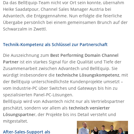
Da das BellEquip-Team nicht vor Ort sein konnte, übernahm
IEC Lock
Heike Saadatpour, Channel Sales Manager Austria bei
Advantech, die Entgegennahme. Nun erfolgte die feierliche
Ihse
Übergabe persönlich bei einem gemeinsamen Brunch auf der
Kerlink
Schwarzalm in Zwettl.
Kramer Electronics
Technik-Kompetenz als Schlüssel zur Partnerschaft
KVM TEC
Legrand
Die Auszeichnung zum
Best Performing Domain Channel
Partner
ist ein starkes Signal für die Qualität und Tiefe der
LigoWave
Zusammenarbeit zwischen Advantech und BellEquip. Sie
Milesight
würdigt insbesondere die
technische Lösungskompetenz
, mit
der BellEquip unterschiedlichste Kundenprojekte umsetzt –
Moxa
vom Industrie-PC über Switches und Gateways bis hin zu
Netio
spezialisierten Panel-PC-Lösungen.
BellEquip wird von Advantech ni
cht nur als Vertriebspartner
Panorama Antennas
geschätzt, sondern vor allem als
technisch versierter
PatchSee
Lösungspartne
r, der Projekte bis ins Detail versteht und
mitgestaltet.
Power Kingdom
Poynting
After-Sales-Support als