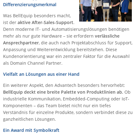
Differenzierungsmerkmal
Raritan
Was BellEquip besonders macht,
Riello UPS
ist der
aktive After-Sales-Support
.
Server Technology
Denn moderne IT- und Automatisierungslösungen benötigen
mehr als nur gute Hardware – sie erfordern
verlässliche
Siretta
Ansprechpartner
, die auch nach Projektabschluss für Support,
SIRIO Antenne
Anpassung und Weiterentwicklung bereitstehen. Diese
Sunbird
Kundenorientierung war ein zentraler Faktor für die Auswahl
als Domain Channel Partner.
Tactical Software
Vielfalt an Lösungen aus einer Hand
TEKTELIC
Ein weiterer Aspekt, den Advantech besonders hervorhebt:
Teltonika
BellEquip deckt eine breite Palette von Produktlinien ab.
Ob
Unwired Networks
industrielle Kommunikation, Embedded-Computing oder IoT-
Vision
Komponenten – das Team bietet nicht nur ein tiefes
Verständnis für einzelne Produkte, sondern verbindet diese zu
WATTECO
ganzheitlichen Lösungen.
Westermo
Ein Award mit Symbolkraft
Yuasa