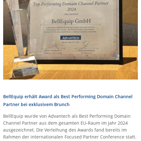
Comet System
Energiemessung
Energieverteilung
IP, WLAN & GSM Sensorik
IoT - Internet of Things
CompleTech
IPC, Industrielle Netzwerktechnik & WLAN
Contemporary Controls
Datenlogger
Remote I/O
Industrielle Netzwerktechnik / Kommunikation
Industrielle Computer
Sonstige
Digi
Eaton
Wi-Fi - WLAN - Wireless
Serverräume
RMA / Rücksendung / Support
Elsys
IT Netzwerktechnik / Kommunikation
Enginko - mcf88
Fokus Technologies
Gefen
BellEquip erhält Award als Best Performing Domain Channel
Gude
Partner bei exklusivem Brunch
Guntermann & Drunck
BellEquip wurde von Advantech als Best Performing Domain
High Sec Labs
Channel Partner aus dem gesamten EU-Raum im Jahr 2024
HW group
ausgezeichnet. Die Verleihung des Awards fand bereits im
Rahmen der internationalen Focused Partner Conference statt.
Icron