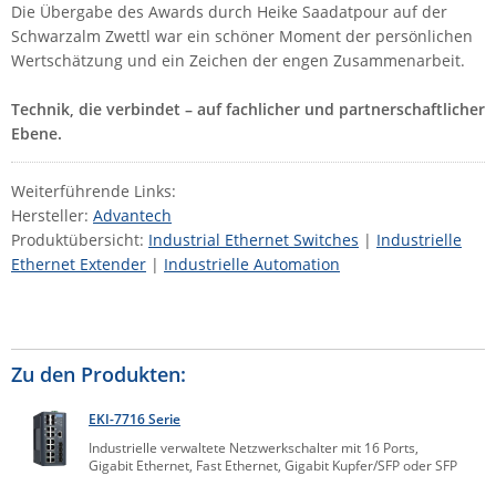
Die Übergabe des Awards durch Heike Saadatpour auf der
ZPE Systems
Schwarzalm Zwettl war ein schöner Moment der persönlichen
Wertschätzung und ein Zeichen der engen Zusammenarbeit.
News zu unseren Herstellern
Technik, die verbindet – auf fachlicher und partnerschaftlicher
Ebene.
Weiterführende Links:
Hersteller:
Advantech
Produktübersicht:
Industrial Ethernet Switches
|
Industrielle
Ethernet Extender
|
Industrielle Automation
Zu den Produkten:
EKI-7716 Serie
Industrielle verwaltete Netzwerkschalter mit 16 Ports,
Gigabit Ethernet, Fast Ethernet, Gigabit Kupfer/SFP oder SFP