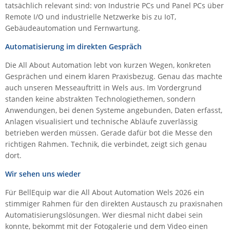
tatsächlich relevant sind: von Industrie PCs und Panel PCs über
IEC Lock
Remote I/O und industrielle Netzwerke bis zu IoT,
Ihse
Gebäudeautomation und Fernwartung.
Kerlink
Automatisierung im direkten Gespräch
Kramer Electronics
Die All About Automation lebt von kurzen Wegen, konkreten
Gesprächen und einem klaren Praxisbezug. Genau das machte
KVM TEC
auch unseren Messeauftritt in Wels aus. Im Vordergrund
Legrand
standen keine abstrakten Technologiethemen, sondern
LigoWave
Anwendungen, bei denen Systeme angebunden, Daten erfasst,
Anlagen visualisiert und technische Abläufe zuverlässig
Milesight
betrieben werden müssen. Gerade dafür bot die Messe den
Moxa
richtigen Rahmen. Technik, die verbindet, zeigt sich genau
dort.
Netio
Wir sehen uns wieder
Panorama Antennas
PatchSee
Für BellEquip war die All About Automation Wels 2026 ein
stimmiger Rahmen für den direkten Austausch zu praxisnahen
Power Kingdom
Automatisierungslösungen. Wer diesmal nicht dabei sein
Poynting
konnte, bekommt mit der Fotogalerie und dem Video einen