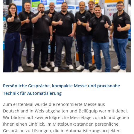
Comet System
Energiemessung
Energieverteilung
IP, WLAN & GSM Sensorik
IoT - Internet of Things
CompleTech
IPC, Industrielle Netzwerktechnik & WLAN
Contemporary Controls
Datenlogger
Remote I/O
Industrielle Netzwerktechnik / Kommunikation
Industrielle Computer
Sonstige
Digi
Eaton
Wi-Fi - WLAN - Wireless
Serverräume
RMA / Rücksendung / Support
Elsys
IT Netzwerktechnik / Kommunikation
Enginko - mcf88
Fokus Technologies
Gefen
Persönliche Gespräche, kompakte Messe und praxisnahe
Gude
Technik für Automatisierung
Guntermann & Drunck
Zum erstenMal wurde die renommierte Messe aus
Deutschland in Wels abgehalten und BellEquip war mit dabei.
High Sec Labs
Wir blicken auf zwei erfolgreiche Messetage zurück und geben
HW group
Ihnen einen Einblick. Im Mittelpunkt standen persönliche
Gespräche zu Lösungen, die in Automatisierungsprojekten
Icron